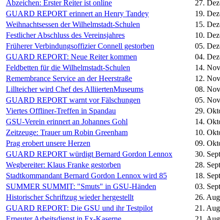
Abzeichen: Erster Reiter ist online
27. De
GUARD REPORT erinnert an Henry Tandey
19. De
Weihnachtsessen der Wilhelmstadt-Schulen
15. De
Festlicher Abschluss des Vereinsjahres
10. De
Früherer Verbindungsoffizier Connell gestorben
05. De
GUARD REPORT: Neue Reiter kommen
04. De
Feldbetten für die Wilhelmstadt-Schulen
14. No
Remembrance Service an der Heerstraße
12. No
Lillteicher wird Chef des AlliiertenMuseums
08. No
GUARD REPORT warnt vor Fälschungen
05. No
Viertes Offliner-Treffen in Spandau
29. Okt
GSU-Verein erinnert an Johannes Gohl
14. Okt
Zeitzeuge: Trauer um Robin Greenham
10. Okt
Prag erobert unsere Herzen
09. Okt
GUARD REPORT würdigt Bernard Gordon Lennox
30. Sep
Wegbereiter: Klaus Franke gestorben
28. Sep
Stadtkommandant Bernard Gordon Lennox wird 85
18. Sep
SUMMER SUMMIT: "Smuts" in GSU-Händen
03. Sep
Historischer Schriftzug wieder hergestellt
26. Aug
GUARD REPORT: Die GSU und ihr Testpilot
21. Aug
Erneuter Arbeitsdienst in Ex-Kaserne
21. Aug