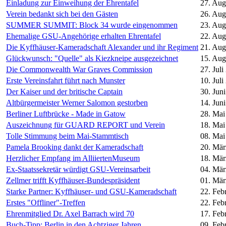
Einladung zur Einweihung der Ehrentafel
27. Aug
Verein bedankt sich bei den Gästen
26. Aug
SUMMER SUMMIT: Block 34 wurde eingenommen
23. Aug
Ehemalige GSU-Angehörige erhalten Ehrentafel
22. Aug
Die Kyffhäuser-Kameradschaft Alexander und ihr Regiment
21. Aug
Glückwunsch: "Quelle" als Kiezkneipe ausgezeichnet
15. Aug
Die Commonwealth War Graves Commission
27. Juli
Erste Vereinsfahrt führt nach Munster
10. Juli
Der Kaiser und der britische Captain
30. Jun
Altbürgermeister Werner Salomon gestorben
14. Jun
Berliner Luftbrücke - Made in Gatow
28. Mai
Auszeichnung für GUARD REPORT und Verein
18. Mai
Tolle Stimmung beim Mai-Stammtisch
08. Mai
Pamela Brooking dankt der Kameradschaft
20. Mär
Herzlicher Empfang im AlliiertenMuseum
18. Mär
Ex-Staatssekretär würdigt GSU-Vereinsarbeit
04. Mär
Zellmer trifft Kyffhäuser-Bundespräsident
01. Mär
Starke Partner: Kyffhäuser- und GSU-Kameradschaft
22. Feb
Erstes "Offliner"-Treffen
22. Feb
Ehrenmitglied Dr. Axel Barrach wird 70
17. Feb
Buch-Tipp: Berlin in den Achtziger Jahren
09. Feb