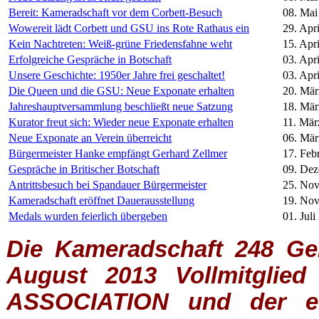
Bereit: Kameradschaft vor dem Corbett-Besuch
08. Mai
Wowereit lädt Corbett und GSU ins Rote Rathaus ein
29. Apr
Kein Nachtreten: Weiß-grüne Friedensfahne weht
15. Apr
Erfolgreiche Gespräche in Botschaft
03. Apr
Unsere Geschichte: 1950er Jahre frei geschaltet!
03. Apr
Die Queen und die GSU: Neue Exponate erhalten
20. Mär
Jahreshauptversammlung beschließt neue Satzung
18. Mär
Kurator freut sich: Wieder neue Exponate erhalten
11. Mär
Neue Exponate an Verein überreicht
06. Mär
Bürgermeister Hanke empfängt Gerhard Zellmer
17. Feb
Gespräche in Britischer Botschaft
09. De
Antrittsbesuch bei Spandauer Bürgermeister
25. No
Kameradschaft eröffnet Dauerausstellung
19. No
Medals wurden feierlich übergeben
01. Juli
Die Kameradschaft 248 Germ
August 2013 Vollmitglie
ASSOCIATION
und der ein