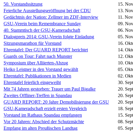
50. Vorstandssitzung
15. No
Feierliche Ausstellungseröffnung bei der CDU
13. No
Gedächtnis der Nation: Zellmer im ZDF-Interview
11. No
GSU-Verein beim Remembrance Sunday
09. No
40. Stammtisch der GSU-Kameradschaft
06. No
Dialogpreis 2014: GSU-Verein folgte Einladung
05. No
Sitzungsmarathon für Vorstand
16. Okt
Ehrentafel: Der GUARD REPORT berichtet
14. Okt
Guards on Tour: Fahrt nach Munster
12. Okt
Symposium über Alliierten-Abzug
10. Okt
Heiko Leistner in den Vorstand gewählt
05. Okt
Ehrentafel: Publikationen in Medien
02. Okt
Ehrentafel feierlich eingeweiht
30. Sep
Mit 74 Jahren gestorben: Trauer um Paul Bigalke
20. Sep
Zweites Offliner-Treffen in Spandau
20. Sep
GUARD REPORT: 20 Jahre Demobilisierung der GSU
20. Sep
GSU-Kameradschaft erzielt ersten Vergleich
18. Sep
Vorstand im Rathaus Spandau empfangen
15. Sep
Vor 20 Jahren: Abschied der Schutzmächte
08. Sep
Empfang im alten Preußischen Landtag
05. Sep