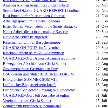
Amanda Aikman besucht GSU-Stammtisch
05. No
September/Oktober-GUARD REPORT ist online
02. No
Rosi Puttendörfer feiert runden Geburtstag
21. Okt
Arbeitsgespräch im Rathaus Spandau
17. Okt
Erster Schritt: Verein zieht in die Smuts Barracks
01. Okt
Neuer Arbeitsdienst in ehemaliger Kaserne
30. Sep
Neue Arbeitsdienste angesetzt
23. Sep
Kasernenführung für Besuchergruppe
21. Sep
GUARDS ON TOUR im November
20. Sep
Kleebank erneut beim GSU-Stammtisch
03. Sep
GUARD REPORT: August-Ausgabe ist online
31. Aug
Bewegender Abschied von Gisela Sander
29. Aug
Zusammenarbeit: Gespräche in Prag
27. Aug
GSU-Verein unterstützt BERLINER FORUM
19. Aug
Erfolgreiches SUMMER SUMMIT
19. Aug
Luftbrücke: Bürgermeisterin kneift
16. Aug
Luftbrücke: Schlechter Umgang mit Geschichte
07. Aug
GUARD REPORT: Juli-Ausgabe ist online
31. Juli
Verein trauert um Gisela Sander
25. Juli
Zellmer trifft britischen Außenminister
24. Juli