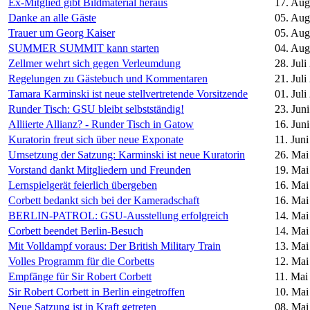
Ex-Mitglied gibt Bildmaterial heraus
17. Aug
Danke an alle Gäste
05. Aug
Trauer um Georg Kaiser
05. Aug
SUMMER SUMMIT kann starten
04. Aug
Zellmer wehrt sich gegen Verleumdung
28. Juli
Regelungen zu Gästebuch und Kommentaren
21. Juli
Tamara Karminski ist neue stellvertretende Vorsitzende
01. Juli
Runder Tisch: GSU bleibt selbstständig!
23. Jun
Alliierte Allianz? - Runder Tisch in Gatow
16. Jun
Kuratorin freut sich über neue Exponate
11. Jun
Umsetzung der Satzung: Karminski ist neue Kuratorin
26. Mai
Vorstand dankt Mitgliedern und Freunden
19. Mai
Lernspielgerät feierlich übergeben
16. Mai
Corbett bedankt sich bei der Kameradschaft
16. Mai
BERLIN-PATROL: GSU-Ausstellung erfolgreich
14. Mai
Corbett beendet Berlin-Besuch
14. Mai
Mit Volldampf voraus: Der British Military Train
13. Mai
Volles Programm für die Corbetts
12. Mai
Empfänge für Sir Robert Corbett
11. Mai
Sir Robert Corbett in Berlin eingetroffen
10. Mai
Neue Satzung ist in Kraft getreten
08. Mai