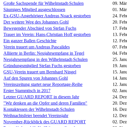
Große Sachspende für Wilhelmstadt-Schulen
09. Mär
Säumiges Mitglied ausgeschlossen
01. Mär
Ex-GSU-Angehöriger Andreas Noack gestorben
24. Feb
Der weitere Weg des Johannes Gohl
20. Feb
Bewegender Abschied von Stefan Fuchs
17. Feb
Trauer im Verein: Hans-Christian Hoff gestorben
13. Feb
Ein ganzer Ballen Geschichte
12. Feb
Verein trauert um Andreas Pascalides
07. Feb
Alliierte in Berlin: Neujahrsempfang in Tegel
04. Feb
Neujahrsempfang in den Wilhelmstadt-Schulen
25. Jan
Gründungsmitglied Stefan Fuchs gestorben
19. Jan
GSU-Verein trauert um Bernhard Ningel
15. Jan
Auf den Spuren von Johannes Gohl
14. Jan
Vereinszeitung startet neue Reportage-Reihe
12. Jan
Erster Stammtisch in 2017
02. Jan
Letzter GUARD REPORT in diesem Jahr
24. De
"Wir denken an die Opfer und deren Familien"
20. De
Kontaktessen der Wilhelmstadt-Schulen
16. De
Weihnachtsfeier beendet Vereinsjahr
12. De
November-Rückblick des GUARD REPORT
02. De