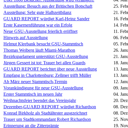
Ausstellung: Besuch aus der Britischen Botschaft
25. Feb
Ausstellung: Sehr gute Halbzeitbilanz
21. Feb
GUARD REPORT würdigt Karl-Heinz Sander
16. Feb
Erste Kasernenführung war ein Erfolg
14. Feb
Neue GSU-Ausstellung feierlich eröffnet
11. Feb
Hinweis auf Ausstellung
06. Feb
Helmut Kleebank besucht GSU-Stammtisch
05. Feb
Thomas Weiberg läuft Miami-Marathon
26. Jan
Bezirksparlament unterstützt GSU-Ausstellung
21. Jan
Jürgen Gessert ist tot: Trauer bei allen Guards
18. Jan
GUARD REPORT berichtet über neue Ausstellung
13. Jan
Empfang in Charlottenburg: Zellmer trifft Müller
13. Jan
Ab März neuer Stammtisch-Termin
12. Jan
Vorankündigung für neue GSU-Ausstellung
09. Jan
Erster Stammtisch im neuen Jahr
04. Jan
Weihnachtsfeier beendet das Vereinsjahr
20. De
Dezember-GUARD REPORT würdigt Richardson
08. De
Konrad Birkholz als Stadtältester ausgzeichnet
08. De
Trauer um Stadtkommandant Robert Richardson
25. No
Erinnerung an die Zitterprämie
19. No