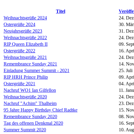
Titel
Veröff
Weihnachtsgrüße 2024
24. De
Ostergrüße 2024
30. Mär
Neujahrsgrüße 2023
31. De
Weihnachtsgrüße 2022
24. De
RIP Queen Elizabeth II
09. Sep
Ostergrüße 2022
16. Apr
Weihnachtsgrüße 2021
24. De
Remembrance Sunday 2021
14. No
Einladung Summer Summit - 2021
25. Juli
RIP HRH Prince Philip
09. Apr
Ostergrüße 2021
04. Apr
Nachruf WO1 Ian Gilfellon
11. Jan
Weihnachtsgrüße 2020
24. De
Nachruf "Achim" Thalheim
23. De
95 Jahre Happy Birthday Chief Radtke
15. No
Remembrance Sunday 2020
08. No
Tag des offenen Denkmal 2020
16. Sep
Summer Summit 2020
10. Aug