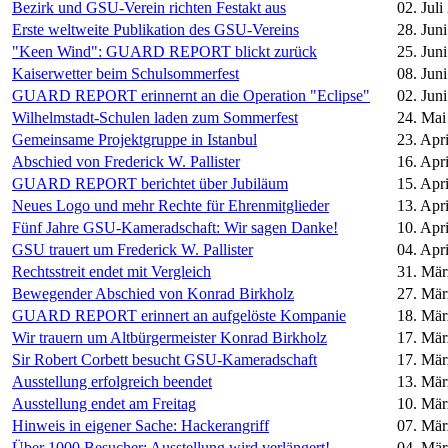
Bezirk und GSU-Verein richten Festakt aus
02. Juli
Erste weltweite Publikation des GSU-Vereins
28. Jun
"Keen Wind": GUARD REPORT blickt zurück
25. Jun
Kaiserwetter beim Schulsommerfest
08. Jun
GUARD REPORT erinnernt an die Operation "Eclipse"
02. Jun
Wilhelmstadt-Schulen laden zum Sommerfest
24. Mai
Gemeinsame Projektgruppe in Istanbul
23. Apr
Abschied von Frederick W. Pallister
16. Apr
GUARD REPORT berichtet über Jubiläum
15. Apr
Neues Logo und mehr Rechte für Ehrenmitglieder
13. Apr
Fünf Jahre GSU-Kameradschaft: Wir sagen Danke!
10. Apr
GSU trauert um Frederick W. Pallister
04. Apr
Rechtsstreit endet mit Vergleich
31. Mär
Bewegender Abschied von Konrad Birkholz
27. Mär
GUARD REPORT erinnert an aufgelöste Kompanie
18. Mär
Wir trauern um Altbürgermeister Konrad Birkholz
17. Mär
Sir Robert Corbett besucht GSU-Kameradschaft
17. Mär
Ausstellung erfolgreich beendet
13. Mär
Ausstellung endet am Freitag
10. Mär
Hinweis in eigener Sache: Hackerangriff
07. Mär
Über 1000 Besucher: Ausstellung wird verlängert!
04. Mär