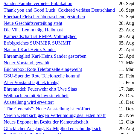
Sander-Familie verbietet Publikation
20. Sep
Thank you and Good Luck: Coxhead verlässt Deutschland
16. Sep
Eberhard Fleischer überraschend gestorben
15. Sep
Neue Geschäftsverteilung steht
28. Aug
Die Villa Lemm trägt Halbmast
23. Aug
Kameradschaft ist RMPA-Vollmitglied
06. Aug
Erfolgreiches SUMMER SUMMIT
05. Aug
Nachruf Karl-Heinz Sander
25. Apr
Ehrenmitglied Karl-Heinz Sander gestorben
23. Apr
Neuer Vorstand gewählt
17. Mär
Bücherbox: Rote Telefonzelle eingeweiht
11. Mär
GSU-Spende: Rote Telefonzelle kommt!
22. Feb
Alter Vorstand tagt letztmalig
11. Feb
Ehrennadel: Feuerwehr ehrt Uwe Sitas
17. Jan
Weihnachten mit Schwestereinheit
23. De
Ausstellung wird erweitert
18. De
"The Generals": Neue Ausstellung ist eröffnet
11. De
Verein wehrt sich gegen Verleumdung des lezten Staff
05. No
Neues Exponat im Besitz der Kameradschaft
12. Okt
Glücklicher Ausgang: Ex-Mitglied entschuldigt sich
29. Aug