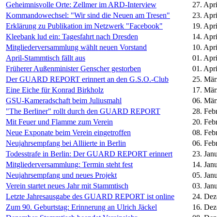
Geheimnisvolle Orte: Zellmer im ARD-Interview
27. Apr
Kommandowechsel: "Wir sind die Neuen am Tresen"
23. Apr
Erklärung zu Publikation im Netzwerk "Facebook"
19. Apr
Kleebank lud ein: Tagesfahrt nach Dresden
14. Apr
Mitgliederversammlung wählt neuen Vorstand
10. Apr
April-Stammtisch fällt aus
01. Apr
Früherer Außenminister Genscher gestorben
01. Apr
Der GUARD REPORT erinnert an den G.S.O.-Club
25. Mär
Eine Eiche für Konrad Birkholz
17. Mär
GSU-Kameradschaft beim Juliusmahl
06. Mär
"The Berliner" rollt durch den GUARD REPORT
28. Feb
Mit Feuer und Flamme zum Verein
20. Feb
Neue Exponate beim Verein eingetroffen
08. Feb
Neujahrsempfang bei Alliierte in Berlin
06. Feb
Todesstrafe in Berlin: Der GUARD REPORT erinnert
23. Jan
Mitgliederversammlung: Termin steht fest
14. Jan
Neujahrsempfang und neues Projekt
05. Jan
Verein startet neues Jahr mit Stammtisch
03. Jan
Letzte Jahresausgabe des GUARD REPORT ist online
24. De
Zum 90. Geburtstag: Erinnerung an Ulrich Jäckel
16. De