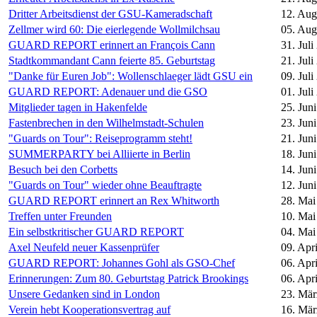
Dritter Arbeitsdienst der GSU-Kameradschaft
12. Aug
Zellmer wird 60: Die eierlegende Wollmilchsau
05. Aug
GUARD REPORT erinnert an François Cann
31. Juli
Stadtkommandant Cann feierte 85. Geburtstag
21. Juli
"Danke für Euren Job": Wollenschlaeger lädt GSU ein
09. Juli
GUARD REPORT: Adenauer und die GSO
01. Juli
Mitglieder tagen in Hakenfelde
25. Jun
Fastenbrechen in den Wilhelmstadt-Schulen
23. Jun
"Guards on Tour": Reiseprogramm steht!
21. Jun
SUMMERPARTY bei Alliierte in Berlin
18. Jun
Besuch bei den Corbetts
14. Jun
"Guards on Tour" wieder ohne Beauftragte
12. Jun
GUARD REPORT erinnert an Rex Whitworth
28. Mai
Treffen unter Freunden
10. Mai
Ein selbstkritischer GUARD REPORT
04. Mai
Axel Neufeld neuer Kassenprüfer
09. Apr
GUARD REPORT: Johannes Gohl als GSO-Chef
06. Apr
Erinnerungen: Zum 80. Geburtstag Patrick Brookings
06. Apr
Unsere Gedanken sind in London
23. Mär
Verein hebt Kooperationsvertrag auf
16. Mär