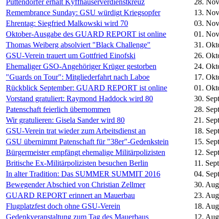
Puttendörfer erhält Kyffhäuserverdienstkreuz
28. No
Remembrance Sunday: GSU würdigt Kriegsopfer
13. No
Ehrentag: Siegfried Malkowski wird 70
03. No
Oktober-Ausgabe des GUARD REPORT ist online
01. No
Thomas Weiberg absolviert "Black Challenge"
31. Okt
GSU-Verein trauert um Gottfried Einofski
26. Okt
Ehemaliger GSO-Angehöriger Krüger gestorben
24. Okt
"Guards on Tour": Mitgliederfahrt nach Laboe
17. Okt
Rückblick September: GUARD REPORT ist online
01. Okt
Vorstand gratuliert: Raymond Haddock wird 80
30. Sep
Patenschaft feierlich übernommen
28. Sep
Wir gratulieren: Gisela Sander wird 80
21. Sep
GSU-Verein trat wieder zum Arbeitsdienst an
18. Sep
GSU übernimmt Patenschaft für "38er"-Gedenkstein
15. Sep
Bürgermeister empfängt ehemalige Militärpolizisten
12. Sep
Britische Ex-Militärpolizisten besuchen Berlin
11. Sep
In alter Tradition: Das SUMMER SUMMIT 2016
04. Sep
Bewegender Abschied von Christian Zellmer
30. Aug
GUARD REPORT erinnert an Mauerbau
23. Aug
Flugplatzfest doch ohne GSU-Verein
18. Aug
Gedenkveranstaltung zum Tag des Mauerbaus
12. Aug