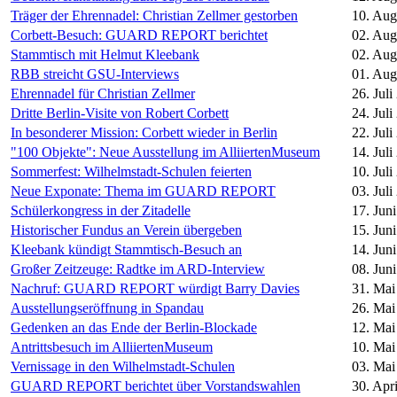
Träger der Ehrennadel: Christian Zellmer gestorben
10. Aug
Corbett-Besuch: GUARD REPORT berichtet
02. Aug
Stammtisch mit Helmut Kleebank
02. Aug
RBB streicht GSU-Interviews
01. Aug
Ehrennadel für Christian Zellmer
26. Juli
Dritte Berlin-Visite von Robert Corbett
24. Juli
In besonderer Mission: Corbett wieder in Berlin
22. Juli
"100 Objekte": Neue Ausstellung im AlliiertenMuseum
14. Juli
Sommerfest: Wilhelmstadt-Schulen feierten
10. Juli
Neue Exponate: Thema im GUARD REPORT
03. Juli
Schülerkongress in der Zitadelle
17. Jun
Historischer Fundus an Verein übergeben
15. Jun
Kleebank kündigt Stammtisch-Besuch an
14. Jun
Großer Zeitzeuge: Radtke im ARD-Interview
08. Jun
Nachruf: GUARD REPORT würdigt Barry Davies
31. Mai
Ausstellungseröffnung in Spandau
26. Mai
Gedenken an das Ende der Berlin-Blockade
12. Mai
Antrittsbesuch im AlliiertenMuseum
10. Mai
Vernissage in den Wilhelmstadt-Schulen
03. Mai
GUARD REPORT berichtet über Vorstandswahlen
30. Apr