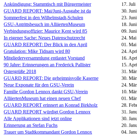
Ankündigung: Stammtisch mit Bürgermeister
17. Juli
GUARD REPORT: Mai/Juni-Ausgabe ist da
30. Jun
Sommerfest in den Wilhelmstadt-Schulen
23. Jun
GSU-Antrittsbesuch im AlliiertenMuseum
18. Jun
Verbindungsoffizier: Maurice Kent wird 85
09. Jun
In eigener Sache: Neues Datenschutzrecht
24. Mai
GUARD REPORT: Der Blick in den April
01. Mai
Gratulation: Mike Tidnam wird 80
24. Apr
Mitgliederversammlung entlastet Vorstand
16. Apr
90 Jahre: Erinnerungen an Frederick Pallister
15. Apr
Ostergrüße 2018
31. Mär
GUARD REPORT: Die geheimnisvolle Kaserne
30. Mär
Neue Exponate für den GSU-Verein
24. Mär
Familie Gordon Lennox dankt GSU-Verein
10. Mär
AlliiertenMuseum hat einen neuen Chef
01. Mär
GUARD REPORT erinnert an Konrad Birkholz
28. Feb
GUARD REPORT würdigt Gordon Lennox
31. Jan
Alle Applikationen sind jetzt online
30. Jan
Erinnerung an Stefan Fuchs
20. Jan
Trauer um Stadtkommandant Gordon Lennox
04. Jan