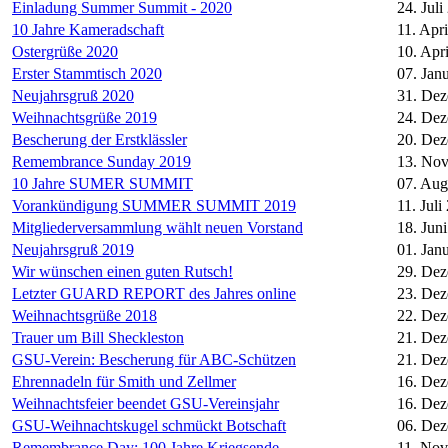
Einladung Summer Summit - 2020
24. Juli
10 Jahre Kameradschaft
11. Apr
Ostergrüße 2020
10. Apr
Erster Stammtisch 2020
07. Jan
Neujahrsgruß 2020
31. De
Weihnachtsgrüße 2019
24. De
Bescherung der Erstklässler
20. De
Remembrance Sunday 2019
13. No
10 Jahre SUMER SUMMIT
07. Aug
Vorankündigung SUMMER SUMMIT 2019
11. Juli
Mitgliederversammlung wählt neuen Vorstand
18. Jun
Neujahrsgruß 2019
01. Jan
Wir wünschen einen guten Rutsch!
29. De
Letzter GUARD REPORT des Jahres online
23. De
Weihnachtsgrüße 2018
22. De
Trauer um Bill Sheckleston
21. De
GSU-Verein: Bescherung für ABC-Schützen
21. De
Ehrennadeln für Smith und Zellmer
16. De
Weihnachtsfeier beendet GSU-Vereinsjahr
16. De
GSU-Weihnachtskugel schmückt Botschaft
06. De
Remembrance Day: 100 Jahre Kriegsende
11. No