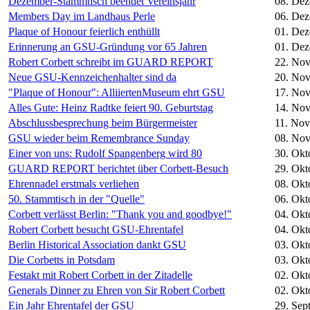
Dezember-Stammtisch beendet Vereinsjahr
08. De
Members Day im Landhaus Perle
06. De
Plaque of Honour feierlich enthüllt
01. De
Erinnerung an GSU-Gründung vor 65 Jahren
01. De
Robert Corbett schreibt im GUARD REPORT
22. No
Neue GSU-Kennzeichenhalter sind da
20. No
"Plaque of Honour": AlliiertenMuseum ehrt GSU
17. No
Alles Gute: Heinz Radtke feiert 90. Geburtstag
14. No
Abschlussbesprechung beim Bürgermeister
11. No
GSU wieder beim Remembrance Sunday
08. No
Einer von uns: Rudolf Spangenberg wird 80
30. Okt
GUARD REPORT berichtet über Corbett-Besuch
29. Okt
Ehrennadel erstmals verliehen
08. Okt
50. Stammtisch in der "Quelle"
06. Okt
Corbett verlässt Berlin: "Thank you and goodbye!"
04. Okt
Robert Corbett besucht GSU-Ehrentafel
04. Okt
Berlin Historical Association dankt GSU
03. Okt
Die Corbetts in Potsdam
03. Okt
Festakt mit Robert Corbett in der Zitadelle
02. Okt
Generals Dinner zu Ehren von Sir Robert Corbett
02. Okt
Ein Jahr Ehrentafel der GSU
29. Sep