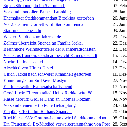
Super-Stimmung beim Stammtisch
07. Feb
Vorstand kondoliert Pamela Brooking
28. Jan
Ehemaliger Stadtkommandant Brooking gestorben
26. Jan
Vor 25 Jahren: Corbett wird Stadtkommandant
21. Jan
Start in das neue Jahr
09. Jan
Wieder Beitritte zum Jahresende
29. De
Zellmer überreicht Spende an Familie Jäckel
22. De
Besinnliche Weihnachtsfeier der Kanmeradschaften
22. De
Visite aus London: Coxhead besucht Kameradschaft
15. De
Nachruf Ulrich Jäckel
14. De
Abschied von Ulrich Jäckel
12. De
Ulrich Jäckel nach schwerer Krankheit gestorben
11. De
Erinnerungen an Sir David Mostyn
27. No
Eindrucksvoller Kameradschaftsabend
17. No
Good Luck: Ehrenmitglied Heinz Radtke wird 88
15. No
Kasse geprüft: Großer Dank an Thomas Kotzam
09. No
Vorstand dementiert falsche Behauptung
24. Okt
Empfang: 100 Jahre Rathaus Spandau
20. Okt
Rückblick 1983: Gordon-Lennox wird Stadtkommandant
08. Okt
Ein Trauerspiel: Ex-Mitglied verweigert Annahme von Post
28. Sep