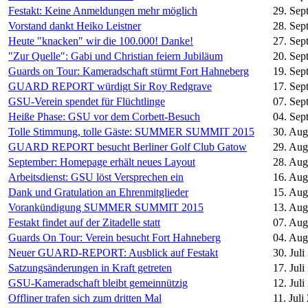
Festakt: Keine Anmeldungen mehr möglich
29. Sep
Vorstand dankt Heiko Leistner
28. Sep
Heute "knacken" wir die 100.000! Danke!
27. Sep
"Zur Quelle": Gabi und Christian feiern Jubiläum
20. Sep
Guards on Tour: Kameradschaft stürmt Fort Hahneberg
19. Sep
GUARD REPORT würdigt Sir Roy Redgrave
17. Sep
GSU-Verein spendet für Flüchtlinge
07. Sep
Heiße Phase: GSU vor dem Corbett-Besuch
04. Sep
Tolle Stimmung, tolle Gäste: SUMMER SUMMIT 2015
30. Aug
GUARD REPORT besucht Berliner Golf Club Gatow
29. Aug
September: Homepage erhält neues Layout
28. Aug
Arbeitsdienst: GSU löst Versprechen ein
16. Aug
Dank und Gratulation an Ehrenmitglieder
15. Aug
Vorankündigung SUMMER SUMMIT 2015
13. Aug
Festakt findet auf der Zitadelle statt
07. Aug
Guards On Tour: Verein besucht Fort Hahneberg
04. Aug
Neuer GUARD-REPORT: Ausblick auf Festakt
30. Juli
Satzungsänderungen in Kraft getreten
17. Juli
GSU-Kameradschaft bleibt gemeinnützig
12. Juli
Offliner trafen sich zum dritten Mal
11. Juli