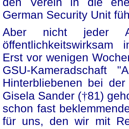
den Verein in die ehe
German Security Unit füh
Aber nicht jeder Ar
öffentlichkeitswirksam 
Erst vor wenigen Wochen
GSU-Kameradschaft "An
Hinterbliebenen bei d
Gisela Sander (
†
81) geho
schon fast beklemmender
für uns, den wir mit R