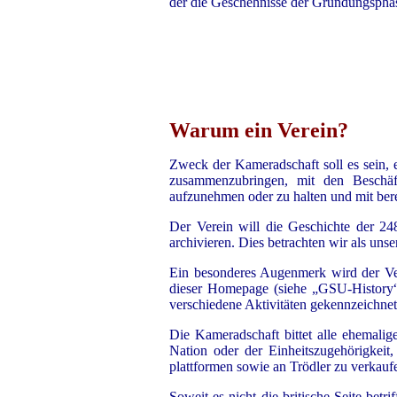
der die Geschehnisse der Gründungsphas
Warum ein Verein?
Zweck der Kameradschaft soll es sein, eh
zusammenzubringen, mit den Beschäft
aufzunehmen oder zu halten und mit ber
Der Verein will die Geschichte der 248
archivieren. Dies betrachten wir als uns
Ein besonderes Augenmerk wird der Ve
dieser Homepage (siehe „GSU-History“) 
verschiedene Aktivitäten gekennzeichnet 
Die Kameradschaft bittet alle ehemalige
Nation oder der Einheitszugehörigkeit
plattformen sowie an Trödler zu verkauf
Soweit es nicht die britische Seite betr