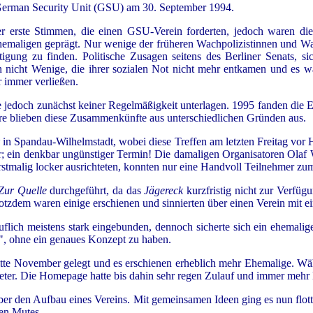
 German Security Unit (GSU) am 30. September 1994.
r erste Stimmen, die einen GSU-Verein forderten, jedoch waren di
emaligen geprägt. Nur wenige der früheren Wachpolizistinnen und Wac
igung zu finden. Politische Zusagen seitens des Berliner Senats, si
nicht Wenige, die ihrer sozialen Not nicht mehr entkamen und es wa
 immer verließen.
e jedoch zunächst keiner Regelmäßigkeit unterlagen. 1995 fanden die 
e blieben diese Zusammenkünfte aus unterschiedlichen Gründen aus.
k
in Spandau-Wilhelmstadt, wobei diese Treffen am letzten Freitag vor H
; ein denkbar ungünstiger Termin! Die damaligen Organisatoren Olaf
 erstmalig locker ausrichteten, konnten nur eine Handvoll Teilnehmer 
Zur Quelle
durchgeführt, da das
Jägereck
kurzfristig nicht zur Verfüg
tzdem waren einige erschienen und sinnierten über einen Verein mit 
flich meistens stark eingebunden, dennoch sicherte sich ein ehemali
, ohne ein genaues Konzept zu haben.
te November gelegt und es erschienen erheblich mehr Ehemalige. Wä
eter. Die Homepage hatte bis dahin sehr regen Zulauf und immer mehr
er den Aufbau eines Vereins. Mit gemeinsamen Ideen ging es nun flot
hen Mutes.