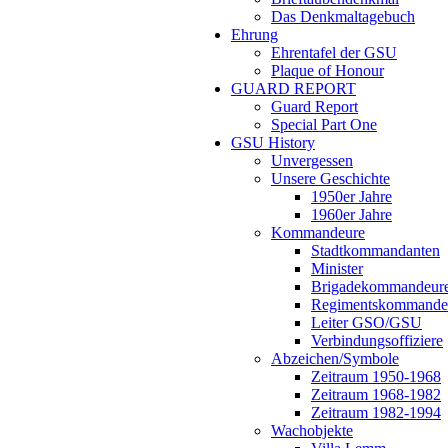
Das Denkmaltagebuch
Ehrung
Ehrentafel der GSU
Plaque of Honour
GUARD REPORT
Guard Report
Special Part One
GSU History
Unvergessen
Unsere Geschichte
1950er Jahre
1960er Jahre
Kommandeure
Stadtkommandanten
Minister
Brigadekommandeur
Regimentskommande
Leiter GSO/GSU
Verbindungsoffiziere
Abzeichen/Symbole
Zeitraum 1950-1968
Zeitraum 1968-1982
Zeitraum 1982-1994
Wachobjekte