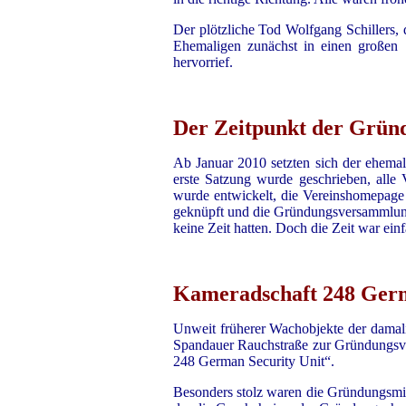
Der plötzliche Tod Wolfgang Schillers, 
Ehemaligen zunächst in einen großen S
hervorrief.
Der Zeitpunkt der Grü
Ab Januar 2010 setzten sich der ehema
erste Satzung wurde geschrieben, alle
wurde entwickelt, die Vereinshomepage a
geknüpft und die Gründungsversammlung v
keine Zeit hatten. Doch die Zeit war ein
Kameradschaft 248 Germa
Unweit früherer Wachobjekte der damali
Spandauer Rauchstraße zur Gründungsve
248 German Security Unit“.
Besonders stolz waren die Gründungsmitg