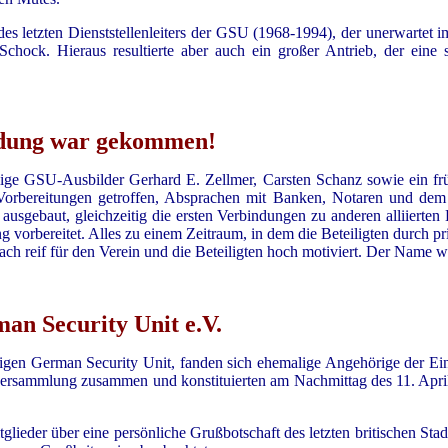
des letzten Dienststellenleiters der GSU (1968-1994), der unerwartet i
chock. Hieraus resultierte aber auch ein großer Antrieb, der eine s
ndung war gekommen!
lige GSU-Ausbilder Gerhard E. Zellmer, Carsten Schanz sowie ein fr
 Vorbereitungen getroffen, Absprachen mit Banken, Notaren und dem 
usgebaut, gleichzeitig die ersten Verbindungen zu anderen alliierte
orbereitet. Alles zu einem Zeitraum, in dem die Beteiligten durch priv
fach reif für den Verein und die Beteiligten hoch motiviert. Der Name w
n Security Unit e.V.
gen German Security Unit, fanden sich ehemalige Angehörige der Einhe
rsammlung zusammen und konstituierten am Nachmittag des 11. April
lieder über eine persönliche Grußbotschaft des letzten britischen Sta