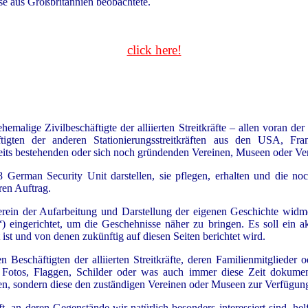
e aus Großbritannien beobachtete.
click here!
emalige Zivilbeschäftigte der alliierten Streitkräfte – allen voran d
igten der anderen Stationierungsstreitkräften aus den USA, Fr
eits bestehenden oder sich noch gründenden Vereinen, Museen oder Ve
 German Security Unit darstellen, sie pflegen, erhalten und die noc
eren Auftrag.
rein der Aufarbeitung und Darstellung der eigenen Geschichte widm
eingerichtet, um die Geschehnisse näher zu bringen. Es soll ein ak
ist und von denen zukünftig auf diesen Seiten berichtet wird.
n Beschäftigten der alliierten Streitkräfte, deren Familienmitglieder
, Fotos, Flaggen, Schilder oder was auch immer diese Zeit dokument
en, sondern diese den zuständigen Vereinen oder Museen zur Verfügung 
ifft, an deren Gegenstände wir natürlich besonders interessiert sind, h