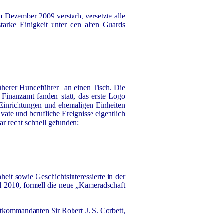
m Dezember 2009 verstarb, versetzte alle
tarke Einigkeit unter den alten Guards
üherer Hundeführer an einen Tisch. Die
Finanzamt fanden statt, das erste Logo
n Einrichtungen und ehemaligen Einheiten
ate und berufliche Ereignisse eigentlich
ar recht schnell gefunden:
it sowie Geschichtsinteressierte in der
 2010, formell die neue „Kameradschaft
dtkommandanten Sir Robert J. S. Corbett,