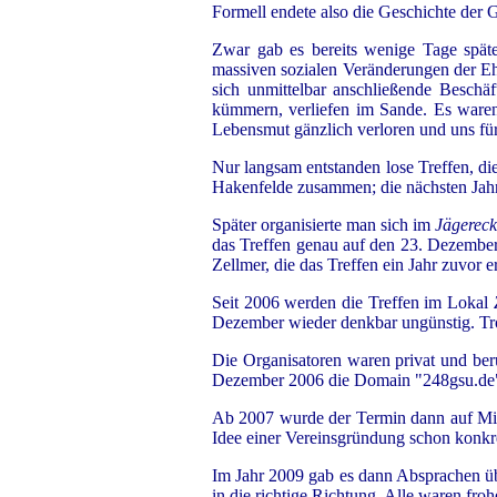
Formell endete also die Geschichte der
Zwar gab es bereits wenige Tage späte
massiven sozialen Veränderungen der Eh
sich unmittelbar anschließende Beschäft
kümmern, verliefen im Sande. Es waren 
Lebensmut gänzlich verloren und uns für
Nur langsam entstanden lose Treffen, di
Hakenfelde zusammen; die nächsten Jahr
Später organisierte man sich im
Jägerec
das Treffen genau auf den 23. Dezember
Zellmer, die das Treffen ein Jahr zuvor
Seit 2006 werden die Treffen im Lokal
Dezember wieder denkbar ungünstig. Tro
Die Organisatoren waren privat und beru
Dezember 2006 die Domain "248gsu.de"
Ab 2007 wurde der Termin dann auf Mit
Idee einer Vereinsgründung schon konkr
Im Jahr 2009 gab es dann Absprachen üb
in die richtige Richtung. Alle waren fro