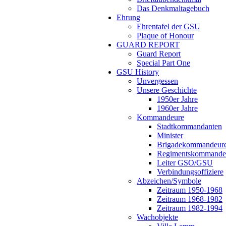
Das Denkmaltagebuch
Ehrung
Ehrentafel der GSU
Plaque of Honour
GUARD REPORT
Guard Report
Special Part One
GSU History
Unvergessen
Unsere Geschichte
1950er Jahre
1960er Jahre
Kommandeure
Stadtkommandanten
Minister
Brigadekommandeur
Regimentskommande
Leiter GSO/GSU
Verbindungsoffiziere
Abzeichen/Symbole
Zeitraum 1950-1968
Zeitraum 1968-1982
Zeitraum 1982-1994
Wachobjekte