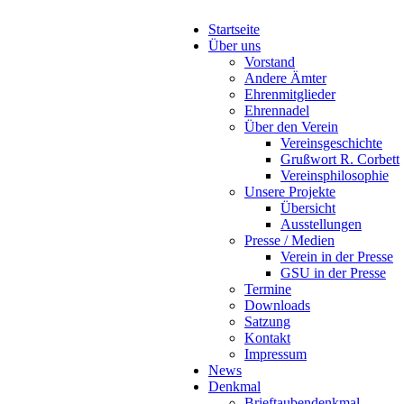
Startseite
Über uns
Vorstand
Andere Ämter
Ehrenmitglieder
Ehrennadel
Über den Verein
Vereinsgeschichte
Grußwort R. Corbett
Vereinsphilosophie
Unsere Projekte
Übersicht
Ausstellungen
Presse / Medien
Verein in der Presse
GSU in der Presse
Termine
Downloads
Satzung
Kontakt
Impressum
News
Denkmal
Brieftaubendenkmal