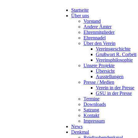
Startseite
Über uns
Vorstand
Andere Ämter
Ehrenmitglieder
Ehrennadel
Über den Verein
Vereinsgeschichte
Grußwort R. Corbett
Vereinsphilosophie
Unsere Projekte
Übersicht
Ausstellungen
Presse / Medien
Verein in der Presse
GSU in der Presse
Termine
Downloads
Satzung
Kontakt
Impressum
News
Denkmal
Brieftaubendenkmal