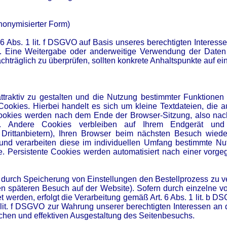
nonymisierter Form)
 6 Abs. 1 lit. f DSGVO auf Basis unseres berechtigten Interesse
e. Eine Weitergabe oder anderweitige Verwendung der Daten fi
nachträglich zu überprüfen, sollten konkrete Anhaltspunkte auf 
raktiv zu gestalten und die Nutzung bestimmter Funktionen
ookies. Hierbei handelt es sich um kleine Textdateien, die a
ookies werden nach dem Ende der Browser-Sitzung, also nach
es). Andere Cookies verbleiben auf Ihrem Endgerät un
Drittanbietern), Ihren Browser beim nächsten Besuch wieder
nd verarbeiten diese im individuellen Umfang bestimmte Nu
. Persistente Cookies werden automatisiert nach einer vorge
 durch Speicherung von Einstellungen den Bestellprozess zu ve
nen späteren Besuch auf der Website). Sofern durch einzelne 
 werden, erfolgt die Verarbeitung gemäß Art. 6 Abs. 1 lit. b 
 lit. f DSGVO zur Wahrung unserer berechtigten Interessen an d
chen und effektiven Ausgestaltung des Seitenbesuchs.