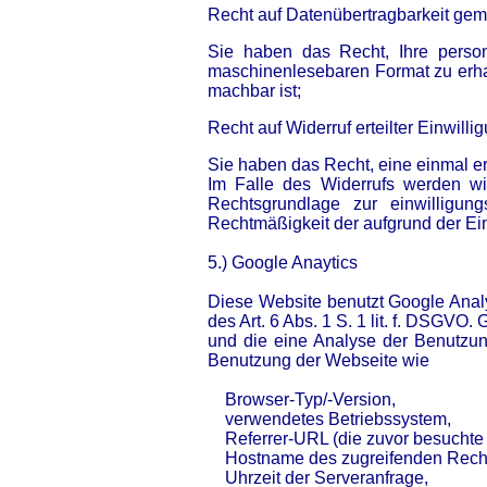
Recht auf Datenübertragbarkeit ge
Sie haben das Recht, Ihre person
maschinenlesebaren Format zu erhal
machbar ist;
Recht auf Widerruf erteilter Einwil
Sie haben das Recht, eine einmal ert
Im Falle des Widerrufs werden wir
Rechtsgrundlage zur einwilligun
Rechtmäßigkeit der aufgrund der Einw
5.) Google Anaytics
Diese Website benutzt Google Analy
des Art. 6 Abs. 1 S. 1 lit. f. DSGVO
und die eine Analyse der Benutzun
Benutzung der Webseite wie
Browser-Typ/-Version,
verwendetes Betriebssystem,
Referrer-URL (die zuvor besuchte 
Hostname des zugreifenden Rechn
Uhrzeit der Serveranfrage,