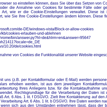
 Browser so einstellen können, dass Sie über das Setzen von Co
der die Annahme von Cookies für bestimmte Fälle oder ge
r Art, wie er die Cookie-Einstellungen verwaltet. Diese is
rt, wie Sie Ihre Cookie-Einstellungen ändern können. Diese fi
icrosoft.com/de-DE/windows-vista/Block-or-allow-cookies
/de/kb/cookies-erlauben-und-ablehnen
m/chrome/bin/answer.py?hl=de&hlrm=en&answer=95647
kb/ph21411?locale=de_DE
ws/10.20/de/cookies.html
nnahme von Cookies die Funktionalität unserer Website eingesc
t uns (z.B. per Kontaktformular oder E-Mail) werden perso
lars erhoben werden, ist aus dem jeweiligen Kontaktformul
ntwortung Ihres Anliegens bzw. für die Kontaktaufnahme un
wendet. Rechtsgrundlage für die Verarbeitung der Daten ist 
Art. 6 Abs. 1 lit. f DSGVO. Zielt Ihre Kontaktierung auf den 
 Verarbeitung Art. 6 Abs. 1 lit. b DSGVO. Ihre Daten werden n
ll, wenn sich aus den Umständen entnehmen lässt, dass der b