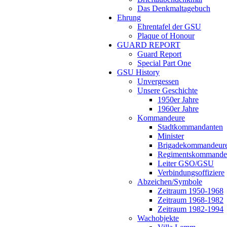
Das Denkmaltagebuch
Ehrung
Ehrentafel der GSU
Plaque of Honour
GUARD REPORT
Guard Report
Special Part One
GSU History
Unvergessen
Unsere Geschichte
1950er Jahre
1960er Jahre
Kommandeure
Stadtkommandanten
Minister
Brigadekommandeur
Regimentskommande
Leiter GSO/GSU
Verbindungsoffiziere
Abzeichen/Symbole
Zeitraum 1950-1968
Zeitraum 1968-1982
Zeitraum 1982-1994
Wachobjekte