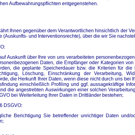
lichen Aufbewahrungspflichten entgegenstehen.
hrt Ihnen gegenüber dem Verantwortlichen hinsichtlich der V
(Auskunfts- und Interventionsrechte), über die wir Sie nachste
VO:
auf Auskunft über Ihre von uns verarbeiteten personenbezogen
personenbezogenen Daten, die Empfänger oder Kategorien vo
den, die geplante Speicherdauer bzw. die Kriterien für die
htigung, Löschung, Einschränkung der Verarbeitung, Wid
rde, die Herkunft Ihrer Daten, wenn diese nicht durch uns bei
findung einschließlich Profiling und ggf. aussagekräftige Info
und die angestrebten Auswirkungen einer solchen Verarbeitung,
O bei Weiterleitung Ihrer Daten in Drittländer bestehen;
 16 DSGVO:
iche Berichtigung Sie betreffender unrichtiger Daten und/od
n;