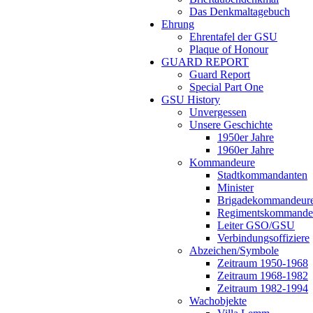
Das Denkmaltagebuch
Ehrung
Ehrentafel der GSU
Plaque of Honour
GUARD REPORT
Guard Report
Special Part One
GSU History
Unvergessen
Unsere Geschichte
1950er Jahre
1960er Jahre
Kommandeure
Stadtkommandanten
Minister
Brigadekommandeur
Regimentskommande
Leiter GSO/GSU
Verbindungsoffiziere
Abzeichen/Symbole
Zeitraum 1950-1968
Zeitraum 1968-1982
Zeitraum 1982-1994
Wachobjekte