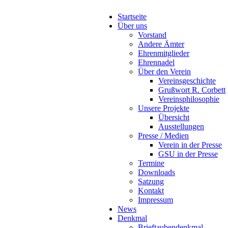
Startseite
Über uns
Vorstand
Andere Ämter
Ehrenmitglieder
Ehrennadel
Über den Verein
Vereinsgeschichte
Grußwort R. Corbett
Vereinsphilosophie
Unsere Projekte
Übersicht
Ausstellungen
Presse / Medien
Verein in der Presse
GSU in der Presse
Termine
Downloads
Satzung
Kontakt
Impressum
News
Denkmal
Brieftaubendenkmal