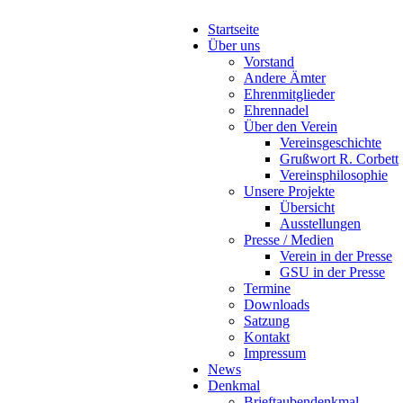
Startseite
Über uns
Vorstand
Andere Ämter
Ehrenmitglieder
Ehrennadel
Über den Verein
Vereinsgeschichte
Grußwort R. Corbett
Vereinsphilosophie
Unsere Projekte
Übersicht
Ausstellungen
Presse / Medien
Verein in der Presse
GSU in der Presse
Termine
Downloads
Satzung
Kontakt
Impressum
News
Denkmal
Brieftaubendenkmal