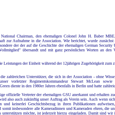
s National Chairman, den ehemaligen Colonel John H. Baber MBE,
haft zur Aufnahme in die Association. Wie berichtet, wurde zunächst
esondere der der auf die Geschichte der ehemaligen German Security 
"Vollmitglied" übersandt und mit ganz persönlichen Worten an den 
 die Leistungen der Einheit während der 12jährigen Zugehörigkeit zu
ie zahlreichen Unterstützer, die sich in der Association - ohne Wiss
unser vorletzter Regimentskommandeur Stewart McLean sowi
Green diente in den 1980er Jahren ebenfalls in Berlin und hatte zahlr
ge offizielle Vertreter der ehemaligen GSU anerkannt und erhalten zu
wird also auch zukünftig unser Auftrag als Verein sein. Auch wenn sich
 und keinerlei Geschichtsbezug in ihren Publikationen aufweise
nd somit insbesondere alle Kameradinnen und Kameraden ehren, die un
 unterstützen möchte, ist jederzeit hierzu eingeladen. Damit sind w