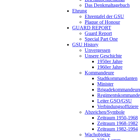
Das Denkmaltagebuch
Ehrung
Ehrentafel der GSU
Plaque of Honour
GUARD REPORT
Guard Report
Special Part One
GSU History
Unvergessen
Unsere Geschichte
1950er Jahre
1960er Jahre
Kommandeure
Stadtkommandanten
Minister
Brigadekommandeur
Regimentskommande
Leiter GSO/GSU
Verbindungsoffiziere
Abzeichen/Symbole
Zeitraum 1950-1968
Zeitraum 1968-1982
Zeitraum 1982-1994
Wachobjekte