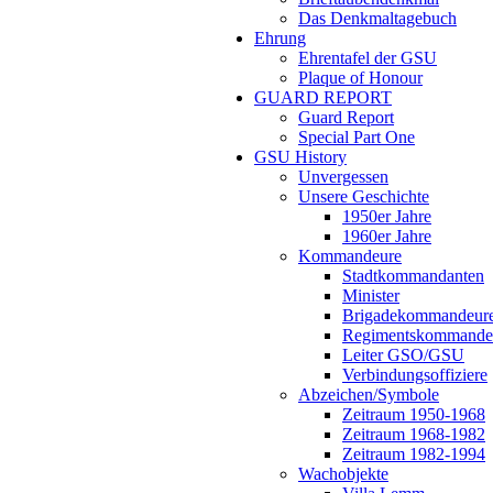
Das Denkmaltagebuch
Ehrung
Ehrentafel der GSU
Plaque of Honour
GUARD REPORT
Guard Report
Special Part One
GSU History
Unvergessen
Unsere Geschichte
1950er Jahre
1960er Jahre
Kommandeure
Stadtkommandanten
Minister
Brigadekommandeur
Regimentskommande
Leiter GSO/GSU
Verbindungsoffiziere
Abzeichen/Symbole
Zeitraum 1950-1968
Zeitraum 1968-1982
Zeitraum 1982-1994
Wachobjekte