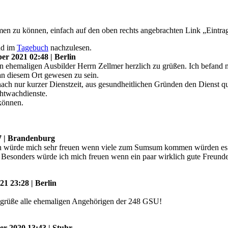
n zu können, einfach auf den oben rechts angebrachten Link „Eintrag
nd im
Tagebuch
nachzulesen.
er 2021 02:48 | Berlin
 ehemaligen Ausbilder Herrn Zellmer herzlich zu grüßen. Ich befand m
t an diesem Ort gewesen zu sein.
ach nur kurzer Dienstzeit, aus gesundheitlichen Gründen den Dienst qui
chtwachdienste.
 können.
07 | Brandenburg
 würde mich sehr freuen wenn viele zum Sumsum kommen würden es is
. Besonders würde ich mich freuen wenn ein paar wirklich gute Freun
21 23:28 | Berlin
nd grüße alle ehemaligen Angehörigen der 248 GSU!
r 2020 13:43 | Stuhr