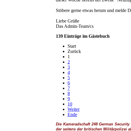
Stöbere gerne etwas herum und melde Di
Liebe Grüße
Das Admin-Team/cs
139 Einträge im Gästebuch
Start
Zurück
1
2
3
4
5
6
7
8
9
10
Weiter
Ende
Die Kameradschaft 248 German Security U
der seitens der britischen
Militärpolizei
a