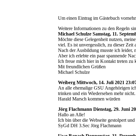
Um einen Eintrag im Gästebuch vornehme
Weitere Informationen zu den Regeln si
Michael Schulze
Samstag, 11. Septemb
Möchte diese Gelegenheit nutzen, meinen
viel. Es ist unvergesslich, zu dieser Zei
Nach der Ausbildung musste ich leider, n
Aber ich erlebte ein paar spannende Na
Ich freue mich hier in Kontakt treten zu
Mit freundlichen Grüßen
Michael Schulze
Weiberg
Mittwoch, 14. Juli 2021 23:
An alle ehemalige GSU Angehörigen ich
trinken und ein Wiedersehen mehr nicht
Harald Marsch kommen würden
Jörg Flachmann
Dienstag, 29. Juni 20
Hallo an Alle!
Ich bin über die Webseite gestolpert u
SyGd DH 3.Sec Jörg Flachmann
Uwe Banach
Donnerstag, 31. Dezembe