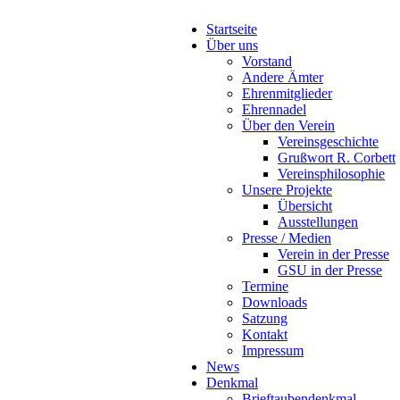
Startseite
Über uns
Vorstand
Andere Ämter
Ehrenmitglieder
Ehrennadel
Über den Verein
Vereinsgeschichte
Grußwort R. Corbett
Vereinsphilosophie
Unsere Projekte
Übersicht
Ausstellungen
Presse / Medien
Verein in der Presse
GSU in der Presse
Termine
Downloads
Satzung
Kontakt
Impressum
News
Denkmal
Brieftaubendenkmal