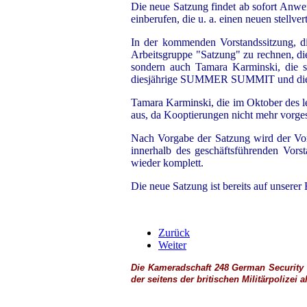
Die neue Satzung findet ab sofort Anwe
einberufen, die u. a. einen neuen stellve
In der kommenden Vorstandssitzung, di
Arbeitsgruppe "Satzung" zu rechnen, die
sondern auch Tamara Karminski, die sic
diesjährige SUMMER SUMMIT und die K
Tamara Karminski, die im Oktober des le
aus, da Kooptierungen nicht mehr vorge
Nach Vorgabe der Satzung wird der Vors
innerhalb des geschäftsführenden Vors
wieder komplett.
Die neue Satzung ist bereits auf unsere
Zurück
Weiter
Die Kameradschaft 248 German Security U
der seitens der britischen
Militärpolizei
a