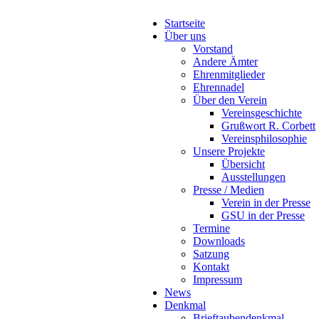
Startseite
Über uns
Vorstand
Andere Ämter
Ehrenmitglieder
Ehrennadel
Über den Verein
Vereinsgeschichte
Grußwort R. Corbett
Vereinsphilosophie
Unsere Projekte
Übersicht
Ausstellungen
Presse / Medien
Verein in der Presse
GSU in der Presse
Termine
Downloads
Satzung
Kontakt
Impressum
News
Denkmal
Brieftaubendenkmal