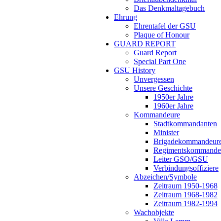
Das Denkmaltagebuch
Ehrung
Ehrentafel der GSU
Plaque of Honour
GUARD REPORT
Guard Report
Special Part One
GSU History
Unvergessen
Unsere Geschichte
1950er Jahre
1960er Jahre
Kommandeure
Stadtkommandanten
Minister
Brigadekommandeur
Regimentskommande
Leiter GSO/GSU
Verbindungsoffiziere
Abzeichen/Symbole
Zeitraum 1950-1968
Zeitraum 1968-1982
Zeitraum 1982-1994
Wachobjekte