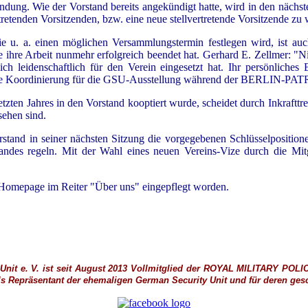
ndung. Wie der Vorstand bereits angekündigt hatte, wird in den näch
rtretenden Vorsitzenden, bzw. eine neue stellvertretende Vorsitzende zu 
e u. a. einen möglichen Versammlungstermin festlegen wird, ist auc
 ihre Arbeit nunmehr erfolgreich beendet hat. Gerhard E. Zellmer: "Ni
h leidenschaftlich für den Verein eingesetzt hat. Ihr persönliches
oordinierung für die GSU-Ausstellung während der BERLIN-PATROL
tzten Jahres in den Vorstand kooptiert wurde, scheidet durch Inkraftt
sehen sind.
tand in seiner nächsten Sitzung die vorgegebenen Schlüsselposition
tandes regeln. Mit der Wahl eines neuen Vereins-Vize durch die Mi
r Homepage im Reiter "Über uns" eingepflegt worden.
nit e. V. ist seit August 2013 Vollmitglied der
ROYAL MILITARY POLI
ls
Repräsentant der ehemaligen German Security Unit und für deren gesch