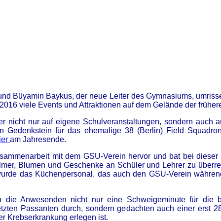
und Büyamin Baykus, der neue Leiter des Gymnasiums, umrissen
 2016 viele Events und Attraktionen auf dem Gelände der frühe
ber nicht nur auf eigene Schulveranstaltungen, sondern auch a
n Gedenkstein für das ehemalige 38 (Berlin) Field Squadr
ier
am Jahresende.
Zusammenarbeit mit dem GSU-Verein hervor und bat bei diese
llmer, Blumen und Geschenke an Schüler und Lehrer zu überrei
 wurde das Küchenpersonal, das auch den GSU-Verein während
en die Anwesenden nicht nur eine Schweigeminute für die
letzten Passanten durch, sondern gedachten auch einer erst 28
r Krebserkrankung erlegen ist.