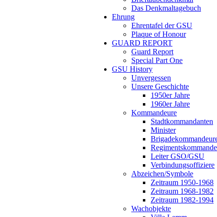
Das Denkmaltagebuch
Ehrung
Ehrentafel der GSU
Plaque of Honour
GUARD REPORT
Guard Report
Special Part One
GSU History
Unvergessen
Unsere Geschichte
1950er Jahre
1960er Jahre
Kommandeure
Stadtkommandanten
Minister
Brigadekommandeur
Regimentskommande
Leiter GSO/GSU
Verbindungsoffiziere
Abzeichen/Symbole
Zeitraum 1950-1968
Zeitraum 1968-1982
Zeitraum 1982-1994
Wachobjekte