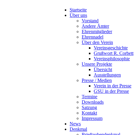
Startseite
Über uns
Vorstand
Andere Ämter
Ehrenmitglieder
Ehrennadel
Über den Verein
Vereinsgeschichte
Grußwort R. Corbett
Vereinsphilosophie
Unsere Projekte
Übersicht
Ausstellungen
Presse / Medien
Verein in der Presse
GSU in der Presse
Termine
Downloads
Satzung
Kontakt
Impressum
News
Denkmal
Brieftaubendenkmal