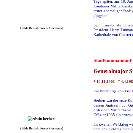
Tage später, am 18. Ju
Londoner Militärkranken
erster ehemaliger Stad
jüngster.
Sein Einsatz als Offiz
(Bild: British Forces Germany)
Präsident Harry Truman
Kathedrale von Chester 
Stadtkommandant v
Generalmajor 
* 19.11.1901 -
†
4.4.19
Die Nachfolge von Eric N
Herbert war der erste Ko
dessen Amtszeit vor Gr
britischen Militärdienst
Offizier 1935 ein erste
Im Zweiten Weltkrieg war
(Bild: British Forces Germany)
dem 132. Feldregiment an