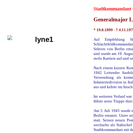
Stadtkommandant vo
Generalmajor 
* 19.8.1899 -
†
4.11.19
Auf Empfehlung Si
Schlachtfeldkommanda
Sektors von Berlin ern
und wurde am 19. August
steile Karriere auf und 
Nach einem kurzen Kom
1942 Leitender Ausbild
Verwendung als komma
Infanteriedivision in It
aus und kehrte im Ansch
Im weiteren Verlauf war
führte seine Truppe dur
Am 5. Juli 1945 wurde 
Berlin ernannt. Unter s
statt. Seinen neuen Po
wechselte als Stabschef
Stadtkommandant mit de