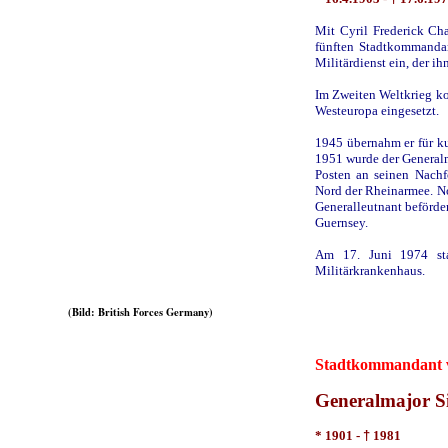
Mit Cyril Frederick Ch
fünften Stadtkommandan
Militärdienst ein, der i
Im Zweiten Weltkrieg k
Westeuropa eingesetzt.
1945 übernahm er für ku
1951 wurde der Generalm
Posten an seinen Nachf
Nord der Rheinarmee. N
Generalleutnant beförd
Guernsey.
Am 17. Juni 1974 sta
Militärkrankenhaus.
(Bild: British Forces Germany)
Stadtkommandant vo
Generalmajor 
* 1901 -
†
1981