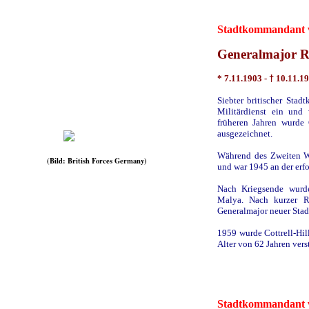
Stadtkommandant v
Generalmajor R
* 7.11.1903 -
†
10.11.1
Siebter britischer Stad
Militärdienst ein und
früheren Jahren wurde 
ausgezeichnet.
Während des Zweiten We
(Bild: British Forces Germany)
und war 1945 an der erf
Nach
Kriegsende wurde
Malya. Nach kurzer R
Generalmajor neuer Stad
1959 wurde Cottrell-Hill
Alter von 62 Jahren vers
Stadtkommandant v