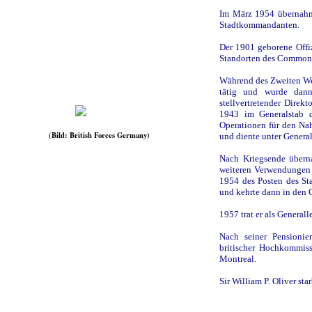
Im März 1954 übernahm 
Stadtkommandanten.
Der 1901 geborene Offiz
Standorten des Commonwe
Während des Zweiten Wel
tätig und wurde dan
stellvertretender Direkt
1943 im Generalstab d
Operationen für den Nah
(Bild: British Forces Germany)
und diente unter General
Nach Kriegsende überna
weiteren Verwendungen
1954 des Posten des St
und kehrte dann in den 
1957 trat er als General
Nach seiner Pensionie
britischer Hochkommiss
Montreal.
Sir William P. Oliver sta