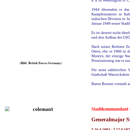
u. a. in Washington D. C
1944 übernahm er das 
Kampfeinsätzen in Ita
indischen Division in J
Januar 1949 neuer Stad
Es ist derzeit nicht über
und den Aufbau der GSO 
Nach seiner Berliner Z
Osten, ehe er 1960 in d
Mostyn, der einzige St
Pensionierung war er zu
(Bild: British Forces Germany)
Für seine zahlreichen
Grafschaft Warwickshire 
Baron Bourne verstarb a
Stadtkommandant v
Generalmajor 
* 16.4.1903 -
†
17.6.19