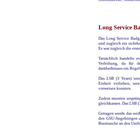
Long Service Ba
Das Long Service Badge
und zugleich ein sichtba
Es war zugleich die ers
Tatsächlich handelte e
Verleihung, da für 
darüberhinaus ein Regel
Das LSB (3 Years) wurd
Einheit verliehen, we
vorweisen konnten.
Zudem mussten ursprüng
gleichkamen. Das LSB (3
Getragen wurde das weiß
den GSU-Angehörigen au
Brusttasche an den Unif