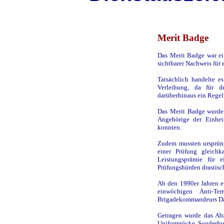
Merit Badge
Das Merit Badge war ei
sichtbarer Nachweis für 
Tatsächlich handelte e
Verleihung, da für 
darüberhinaus ein Regel
Das Merit Badge wurde 
Angehörige der Einhei
konnten.
Zudem mussten ursprüng
einer Prüfung gleich
Leistungsprämie für 
Prüfungshürden drastisc
Ab den 1990er Jahren e
einwöchigen Anti-Te
Brigadekommandeurs Dav
Getragen wurde das Abz
Uniformröcke. Sonderfor