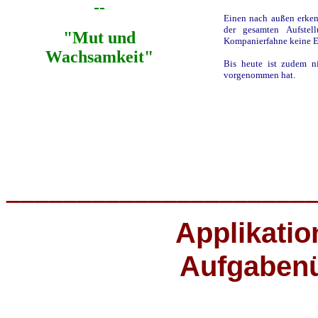
--
Einen nach außen erke
der gesamten Aufstel
"Mut und
Kompanierfahne keine Ex
Wachsamkeit"
Bis heute ist zudem ni
vorgenommen hat.
_____________________
Applikati
Aufgabenü