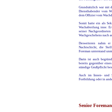
Grundsätzlich war mit d
Diensthabender vom Wa
dem Offizier vom Wachdi
Somit hatte ein als Sek
Wachabteilung inne. Er
seiner Nachgeordneten
Wachgeschehens nach a
Desweiteren nahm er 
Nachtschicht, die Stel
Foreman unterstand unmi
Darin ist auch begründ
bereits gegenüber ein
ständige Grußpflicht bes
Auch im Innen- und S
Fortbildung oder in and
Senior Foreman