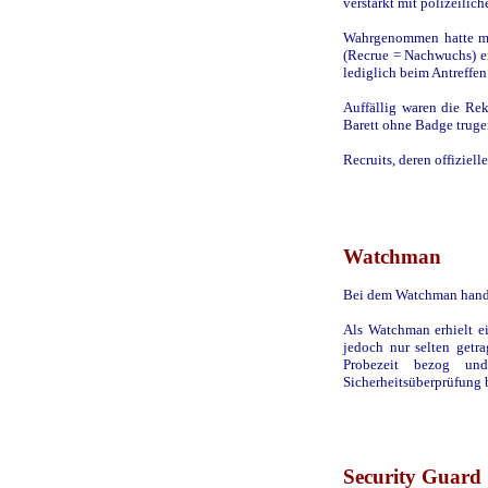
verstärkt mit polizeilic
Wahrgenommen hatte ma
(Recrue = Nachwuchs) e
lediglich beim Antreffe
Auffällig waren die Rek
Barett ohne Badge trugen
Recruits, deren offizie
Watchman
Bei dem Watchman hande
Als Watchman erhielt e
jedoch nur selten getr
Probezeit bezog un
Sicherheitsüberprüfung 
Security Guard