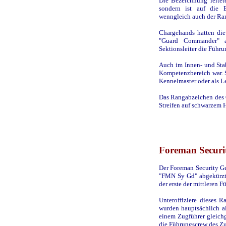
Die Bezeichnung leitete
sondern ist auf die 
wenngleich auch der Ran
Chargehands hatten die
"Guard Commander" a
Sektionsleiter die Führu
Auch im Innen- und Sta
Kompetenzbereich war. So
Kennelmaster oder als L
Das Rangabzeichen des 
Streifen auf schwarzem 
Foreman Securi
Der Foreman Security Gu
"FMN Sy Gd" abgekürzt,
der erste der mittleren 
Unteroffiziere dieses R
wurden hauptsächlich al
einem Zugführer gleichg
die Führungscrew des Zu