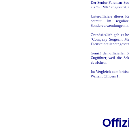
Der Senior Foreman Sec
als "S/FMN" abgekürzt, w
Unteroffiziere dieses 
betraut. Im regul
Sonderverwendungen, ni
Grundsätzlich gab es bei
"Company Sergeant Maj
Diensteinteiler eingeset
Gemäß den offiziellen S
Zugführer, weil die Se
abwichen.
Im Vergleich zum britis
Warrant Officers 1.
Offi