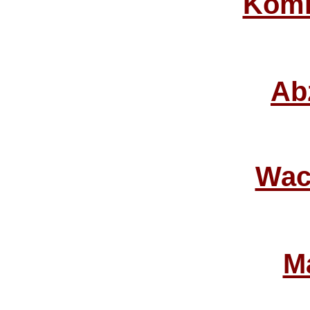
Kom
Ab
Wac
M