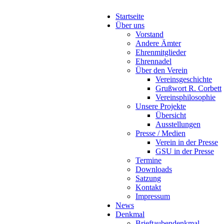
Startseite
Über uns
Vorstand
Andere Ämter
Ehrenmitglieder
Ehrennadel
Über den Verein
Vereinsgeschichte
Grußwort R. Corbett
Vereinsphilosophie
Unsere Projekte
Übersicht
Ausstellungen
Presse / Medien
Verein in der Presse
GSU in der Presse
Termine
Downloads
Satzung
Kontakt
Impressum
News
Denkmal
Brieftaubendenkmal