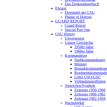
Das Denkmaltagebuch
Ehrung
Ehrentafel der GSU
Plaque of Honour
GUARD REPORT
Guard Report
Special Part One
GSU History
Unvergessen
Unsere Geschichte
1950er Jahre
1960er Jahre
Kommandeure
Stadtkommandanten
Minister
Brigadekommandeur
Regimentskommande
Leiter GSO/GSU
Verbindungsoffiziere
Abzeichen/Symbole
Zeitraum 1950-1968
Zeitraum 1968-1982
Zeitraum 1982-1994
Wachobjekte