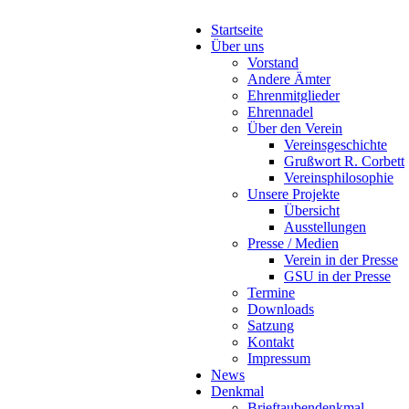
Startseite
Über uns
Vorstand
Andere Ämter
Ehrenmitglieder
Ehrennadel
Über den Verein
Vereinsgeschichte
Grußwort R. Corbett
Vereinsphilosophie
Unsere Projekte
Übersicht
Ausstellungen
Presse / Medien
Verein in der Presse
GSU in der Presse
Termine
Downloads
Satzung
Kontakt
Impressum
News
Denkmal
Brieftaubendenkmal