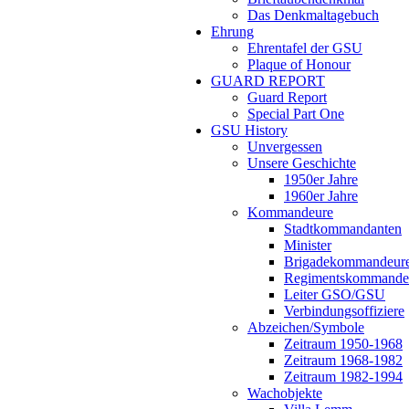
Das Denkmaltagebuch
Ehrung
Ehrentafel der GSU
Plaque of Honour
GUARD REPORT
Guard Report
Special Part One
GSU History
Unvergessen
Unsere Geschichte
1950er Jahre
1960er Jahre
Kommandeure
Stadtkommandanten
Minister
Brigadekommandeur
Regimentskommande
Leiter GSO/GSU
Verbindungsoffiziere
Abzeichen/Symbole
Zeitraum 1950-1968
Zeitraum 1968-1982
Zeitraum 1982-1994
Wachobjekte