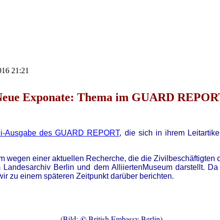
2016 21:21
Neue Exponate: Thema im GUARD REPOR
ni-Ausgabe des GUARD REPORT
, die sich in ihrem Leitart
 wegen einer aktuellen Recherche, die die Zivilbeschäftigten d
m Landesarchiv Berlin und dem AlliiertenMuseum darstellt. D
ir zu einem späteren Zeitpunkt darüber berichten.
©
(Bild:
British Embassy Berlin)