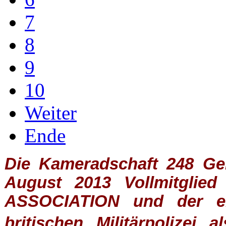
7
8
9
10
Weiter
Ende
Die Kameradschaft 248 Germ
August 2013 Vollmitglie
ASSOCIATION
und der ein
britischen
Militärpolizei
al