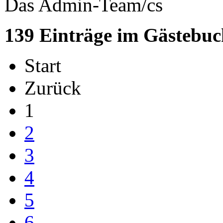
Das Admin-Team/cs
139 Einträge im Gästebuc
Start
Zurück
1
2
3
4
5
6