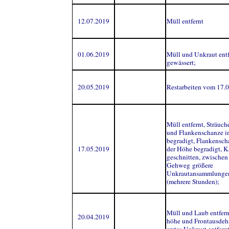
12.07.2019
Müll entfernt
01.06.2019
Müll und Unkraut entf
gewässert;
20.05.2019
Restarbeiten vom 17.0
Müll entfernt, Sträuch
und Flankenschanze in
begradigt, Flankensch
17.05.2019
der Höhe begradigt, Ka
geschnitten, zwische
Gehweg größere
Unkrautansammlungen
(mehrere Stunden);
Müll und Laub entfern
20.04.2019
höhe und Frontausdeh