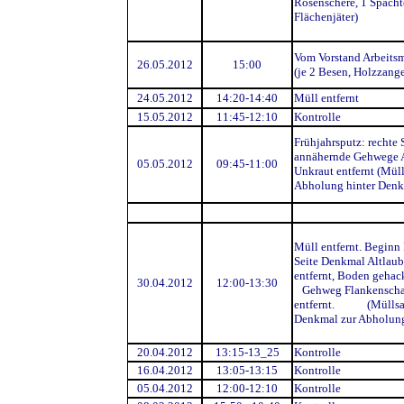
Rosenschere, 1 Spacht
Flächenjäter)
Vom Vorstand Arbeitsm
26.05.2012
15:00
(je 2 Besen, Holzzang
24.05.2012
14:20-14:40
Müll entfernt
15.05.2012
11:45-12:10
Kontrolle
Frühjahrsputz: rechte 
annähernde Gehwege A
05.05.2012
09:45-11:00
Unkraut entfernt (Mül
Abholung hinter Denk
Müll entfernt. Beginn 
Seite Denkmal Altlau
entfernt, Boden gehac
30.04.2012
12:00-13:30
Gehweg Flankenscha
entfernt. (Müllsac
Denkmal zur Abholung
20.04.2012
13:15-13_25
Kontrolle
16.04.2012
13:05-13:15
Kontrolle
05.04.2012
12:00-12:10
Kontrolle