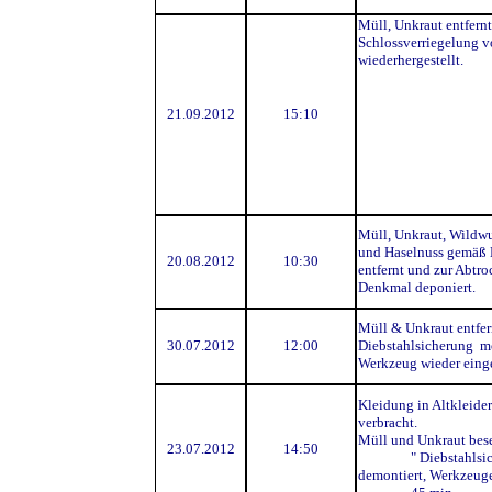
Müll, Unkraut entfernt
Schlossverriegelung v
wiederhergestellt.
21.09.2012
15:10
Müll, Unkraut, Wildw
und Haselnuss gemäß 
20.08.2012
10:30
entfernt und zur Abtr
Denkmal deponiert.
Müll & Unkraut entfer
30.07.2012
12:00
Diebstahlsicherung m
Werkzeug wieder eing
Kleidung in Altkleide
verbracht.
Müll und Unkraut bese
23.07.2012
14:50
" Diebstahlsich
demontiert, Werkzeug