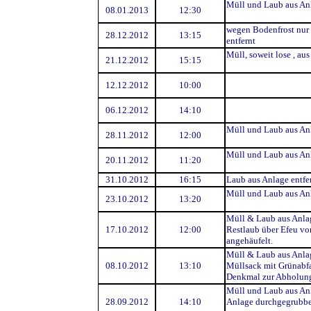
Müll und Laub aus An
08.01.2013
12:30
wegen Bodenfrost nur
28.12.2012
13:15
entfernt
Müll, soweit lose , aus
21.12.2012
15:15
12.12.2012
10:00
06.12.2012
14:10
Müll und Laub aus Anl
28.11.2012
12:00
Müll und Laub aus Anl
20.11.2012
11:20
31.10.2012
16:15
Laub aus Anlage entfe
Müll und Laub aus Anl
23.10.2012
13:20
Müll & Laub aus Anlag
17.10.2012
12:00
Restlaub über Efeu v
angehäufelt.
Müll & Laub aus Anlag
08.10.2012
13:10
Müllsack mit Grünabfa
Denkmal zur Abholung
Müll und Laub aus Anl
28.09.2012
14:10
Anlage durchgegrubbe