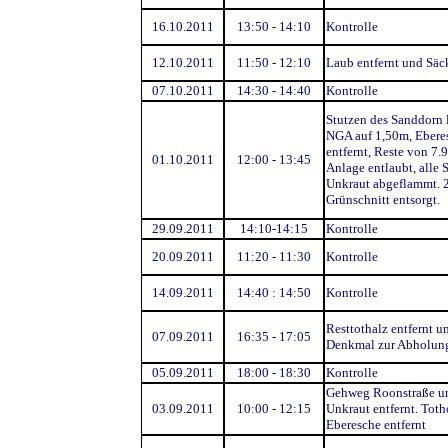
16.10.2011
13:50 - 14:10
Kontrolle
12.10.2011
11:50 - 12:10
Laub entfernt und Säck
07.10.2011
14:30 - 14:40
Kontrolle
Stutzen des Sanddorn
NGA auf 1,50m, Ebere
entfernt, Reste von 7.9
01.10.2011
12:00 - 13:45
Anlage entlaubt, alle 
Unkraut abgeflammt. 
Grünschnitt entsorgt.
29.09.2011
14:10-14:15
Kontrolle
20.09.2011
11:20 - 11:30
Kontrolle
14.09.2011
14:40 : 14:50
Kontrolle
Resttothalz entfernt u
07.09.2011
16:35 - 17:05
Denkmal zur Abholung
05.09.2011
18:00 - 18:30
Kontrolle
Gehweg Roonstraße u
03.09.2011
10:00 - 12:15
Unkraut entfernt. Toth
Eberesche entfernt