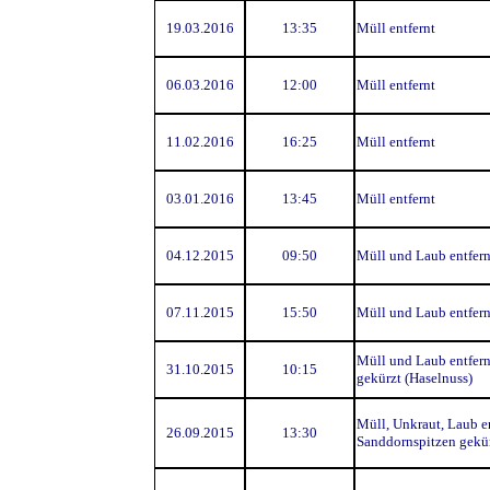
19.03.2016
13:35
Müll entfernt
06.03.2016
12:00
Müll entfernt
11.02.2016
16:25
Müll entfernt
03.01.2016
13:45
Müll entfernt
04.12.2015
09:50
Müll und Laub entfern
07.11.2015
15:50
Müll und Laub entfern
Müll und Laub entfern
31.10.2015
10:15
gekürzt (Haselnuss)
Müll, Unkraut, Laub en
26.09.2015
13:30
Sanddornspitzen gekü