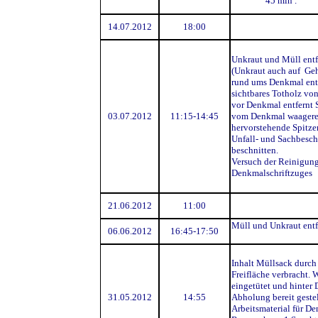
45 min .
14.07.2012
18:00
Unkraut und Müll entf
(Unkraut auch auf Ge
rund ums Denkmal ent
sichtbares Totholz vo
vor Denkmal entfernt 
03.07.2012
11:15-14:45
vom Denkmal waagere
hervorstehende Spitze
Unfall- und Sachbesch
beschnitten.
Versuch der Reinigung
Denkmalschriftzuges
21.06.2012
11:00
Müll und Unkraut entf
06.06.2012
16:45-17:50
Inhalt Müllsack durch
Freifläche verbracht. 
eingetütet und hinter
31.05.2012
14:55
Abholung bereit gestel
Arbeitsmaterial für De