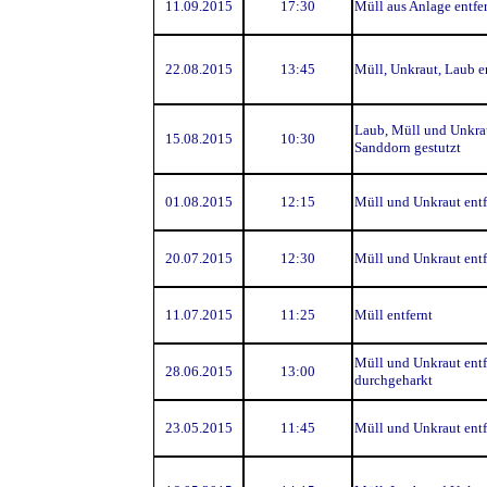
11.09.2015
17:30
Müll aus Anlage entfe
22.08.2015
13:45
Müll, Unkraut, Laub e
Laub, Müll und Unkrau
15.08.2015
10:30
Sanddorn gestutzt
01.08.2015
12:15
Müll und Unkraut entf
20.07.2015
12:30
Müll und Unkraut entf
11.07.2015
11:25
Müll entfernt
Müll und Unkraut entf
28.06.2015
13:00
durchgeharkt
23.05.2015
11:45
Müll und Unkraut entf