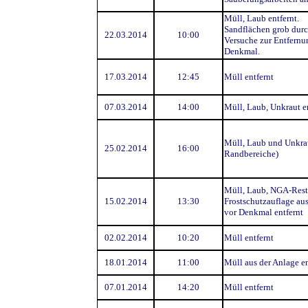
Müll, Laub entfernt.
Sandflächen grob durc
22.03.2014
10:00
Versuche zur Entfernun
Denkmal.
17.03.2014
12:45
Müll entfernt
07.03.2014
14:00
Müll, Laub, Unkraut e
Müll, Laub und Unkrau
25.02.2014
16:00
Randbereiche)
Müll, Laub, NGA-Rest
15.02.2014
13:30
Frostschutzauflage au
vor Denkmal entfernt
02.02.2014
10:20
Müll entfernt
18.01.2014
11:00
Müll aus der Anlage en
07.01.2014
14:20
Müll entfernt