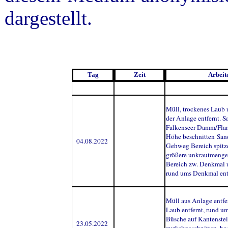
dargestellt.
Tag
Zeit
Arbeit
Müll, trockenes Laub 
der Anlage entfernt. 
Falkenseer Damm/Fla
Höhe beschnitten San
04.08.2022
Gehweg Bereich spitz
größere unkrautmeng
Bereich zw. Denkmal
rund ums Denkmal ent
Müll aus Anlage entfer
Laub entfernt, rund u
Büsche auf Kantenste
23.05.2022