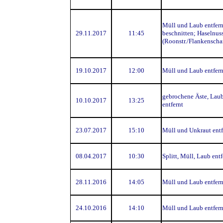
Müll und Laub entfern
29.11.2017
11:45
beschnitten; Haselnus
(Roonstr./Flankenscha
19.10.2017
12:00
Müll und Laub entfern
gebrochene Äste, Lau
10.10.2017
13:25
entfernt
23.07.2017
15:10
Müll und Unkraut entf
08.04.2017
10:30
Splitt, Müll, Laub entf
28.11.2016
14:05
Müll und Laub entfern
24.10.2016
14:10
Müll und Laub entfern