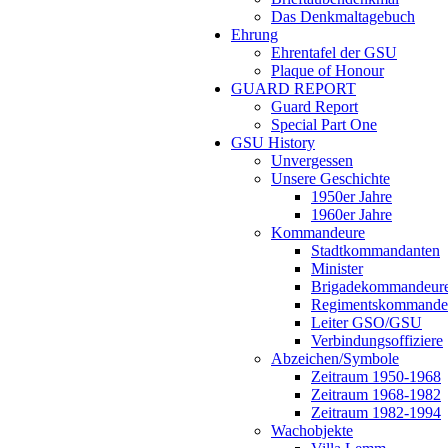
Das Denkmaltagebuch
Ehrung
Ehrentafel der GSU
Plaque of Honour
GUARD REPORT
Guard Report
Special Part One
GSU History
Unvergessen
Unsere Geschichte
1950er Jahre
1960er Jahre
Kommandeure
Stadtkommandanten
Minister
Brigadekommandeur
Regimentskommande
Leiter GSO/GSU
Verbindungsoffiziere
Abzeichen/Symbole
Zeitraum 1950-1968
Zeitraum 1968-1982
Zeitraum 1982-1994
Wachobjekte