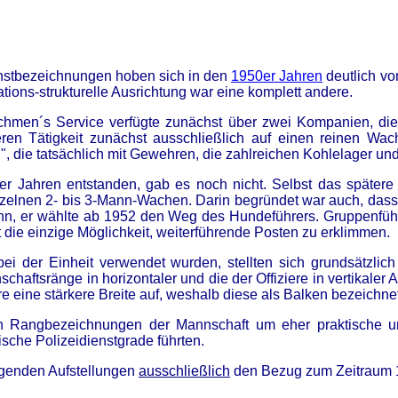
enstbezeichnungen hoben sich in den
1950er Jahren
deutlich vo
tions-strukturelle Ausrichtung war eine komplett andere.
tchmen´s Service verfügte zunächst über zwei Kompanien, di
n Tätigkeit zunächst ausschließlich auf einen reinen Wachdi
, die tatsächlich mit Gewehren, die zahlreichen Kohlelager und
r Jahren entstanden, gab es noch nicht. Selbst das spätere B
zelnen 2- bis 3-Mann-Wachen. Darin begründet war auch, dass
enn, er wählte ab 1952 den Weg des Hundeführers. Gruppenfüh
 die einzige Möglichkeit, weiterführende Posten zu erklimmen.
i der Einheit verwendet wurden, stellten sich grundsätzlich
schaftsränge in horizontaler und die der Offiziere in vertikale
re eine stärkere Breite auf, weshalb diese als Balken bezeichne
den Rangbezeichnungen der Mannschaft um eher praktische u
itische Polizeidienstgrade führten.
olgenden Aufstellungen
ausschließlich
den Bezug zum Zeitraum 