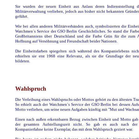
Sie wurden der neuen Einheit aus Anlass deren Indienststellung d
Militärverwaltung verliehen, jedoch aus bisher nicht bekannten Gründe
geführt.
Wie bei allen anderen Militärverbänden auch, symbolisierten die Einhe
Watchmen´s Service der GSO Berlin Geschichtliches. So stand die Farb
Großbritanniens über Deutschland und die Farbe Grün für die zum 
Hoffnung auf Versöhnung und Freundschaft beider Nationen.
Die Einheitsfarben spiegelten sich während des Kompanielebens nicht
erhielten sie erst 1968 eine Relevanz, als sie die Grundlage der n
bildeten.
Wahlspruch
Die Verleihung eines Wahlspruchs oder Mottos gehört zu den ältesten Trad
So erhielt auch der Watchmen´s Service der GSO Berlin bei dessen Aufs
Motto verliehen, um seine neuen Aufgaben künftig mit "Mut und Wachsam
Einen nach außen erkennbaren Bezug zwischen Einheit und Motto gab
der gesamten Aufstellungszeit nicht. So gab es auch nach der
Kompanierfahne keine Exemplar, das mit dem Wahlspruch geziert war.