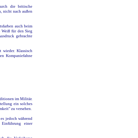
urch die britische
n, nicht nach außen
itsfarben auch beim
e Weiß für den Sieg
Ausdruck gebrachte
 wieder. Klassisch
euen Kompaniefahne
itionen im Militär.
tellung ein solches
keit" zu versehen.
 es jedoch während
 Einführung einer