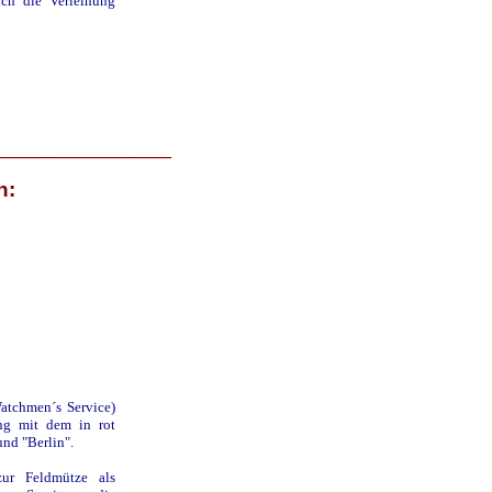
lich die Verleihung
____________________
n:
atchmen´s Service)
ng mit dem in rot
nd "Berlin".
ur Feldmütze als