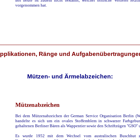
Bis heute ist zudem nicht bekannt, welcher britische Vertreter letzt
vorgenommen hat.
________________________________________________________
pplikationen, Ränge und Aufgabenübertragunge
Mützen- und Ärmelabzeichen:
Mützenabzeichen
Bei dem Mützenabzeichen der German Service Organisation Berlin (W
handelte es sich um ein ovales Stoffemblem in schwarzer Farbgebu
gehaltenen Berliner Bären als Wappentier sowie den Schriftzügen "GSO" u
Es wurde 1952 mit dem Wechsel vom australischen Buschhut z