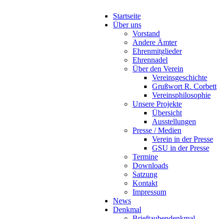
Startseite
Über uns
Vorstand
Andere Ämter
Ehrenmitglieder
Ehrennadel
Über den Verein
Vereinsgeschichte
Grußwort R. Corbett
Vereinsphilosophie
Unsere Projekte
Übersicht
Ausstellungen
Presse / Medien
Verein in der Presse
GSU in der Presse
Termine
Downloads
Satzung
Kontakt
Impressum
News
Denkmal
Brieftaubendenkmal