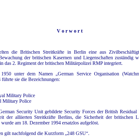
V o r w o r t
ten die Britischen Streitkräfte in Berlin eine aus Zivilbeschäfti
 Bewachung der britischen Kasernen und Liegenschaften zuständig wa
n das 2. Regiment der britischen Militärpolizei RMP integriert.
950 unter dem Namen „German Service Organisation (Watchman 
führte sie die Bezeichnungen:
al Military Police
 Military Police
man Security Unit gebildete Security Forces der British Residual Int
heit der alliierten Streitkräfte Berlins, die Sicherheit der britische
 wurde am 18. Dezember 1994 ersatzlos aufgelöst.
en gilt nachfolgend die Kurzform „248 GSU“.