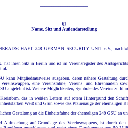
_____________________
§1
Name, Sitz und Außendarstellung
n KAMERADSCHAFT 248 GERMAN SECURITY UNIT e.V., nac
ren Sitz in Berlin und ist im Vereinsregister des Amtsgerichts B
tral.
 Mitgliedsausweise ausgeben, deren nähere Gestaltung durch d
n Vereinswappen, eine Vereinsfahne, Vereins- und Ehrennadeln sowi
SU angelehnt ist. Weitere Möglichkeiten, Symbole des Vereins zu führ
Kreisform, das in weißen Lettern auf rotem Hintergrund den Schrift
inheitsfarben Weiß und Grün sowie das Pfauenauge der ehemaligen Br
arblichen Gestaltung an die Einheitsfahne der ehemaligen 248 GSU an un
t und Aufmachung auf Grundlage des Vereinswappens, ist durc
dform umschlossen und weist einen Durchmesser von 50 Millimet