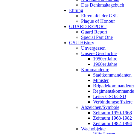
Das Denkmaltagebuch
Ehrung
Ehrentafel der GSU
Plaque of Honour
GUARD REPORT
Guard Report
Special Part One
GSU History
Unvergessen
Unsere Geschichte
1950er Jahre
1960er Jahre
Kommandeure
Stadtkommandanten
Minister
Brigadekommandeur
Regimentskommande
Leiter GSO/GSU
Verbindungsoffiziere
Abzeichen/Symbole
Zeitraum 1950-1968
Zeitraum 1968-1982
Zeitraum 1982-1994
Wachobjekte