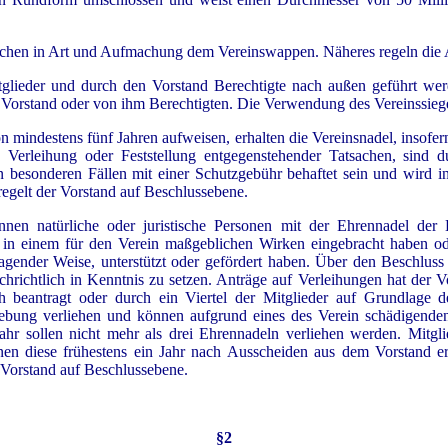
echen in Art und Aufmachung dem Vereinswappen. Näheres regeln die 
glieder und durch den Vorstand Berechtigte nach außen geführt we
m Vorstand oder von ihm Berechtigten. Die Verwendung des Vereinssiege
von mindestens fünf Jahren aufweisen, erhalten die Vereinsnadel, insof
e Verleihung oder Feststellung entgegenstehender Tatsachen, sind 
n besonderen Fällen mit einer Schutzgebühr behaftet sein und wird i
regelt der Vorstand auf Beschlussebene.
können natürliche oder juristische Personen mit der Ehrenna
 in einem für den Verein maßgeblichen Wirken eingebracht haben od
gender Weise, unterstützt oder gefördert haben. Über den Beschluss 
hrichtlich in Kenntnis zu setzen. Anträge auf Verleihungen hat der 
ch beantragt oder durch ein Viertel der Mitglieder auf Grundlage 
ebung verliehen und können aufgrund eines des Verein schädigenden
ahr sollen nicht mehr als drei Ehrennadeln verliehen werden. Mitgli
en diese frühestens ein Jahr nach Ausscheiden aus dem Vorstand erh
 Vorstand auf Beschlussebene.
§2