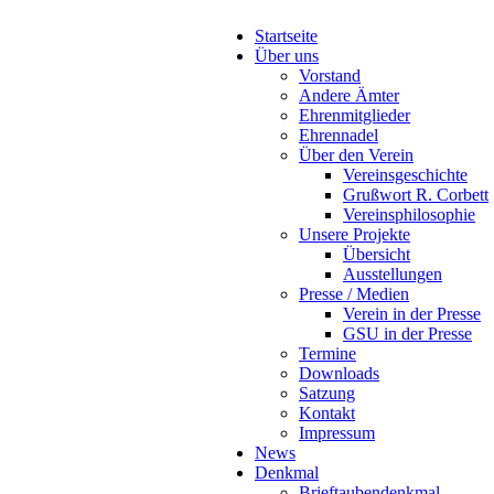
Startseite
Über uns
Vorstand
Andere Ämter
Ehrenmitglieder
Ehrennadel
Über den Verein
Vereinsgeschichte
Grußwort R. Corbett
Vereinsphilosophie
Unsere Projekte
Übersicht
Ausstellungen
Presse / Medien
Verein in der Presse
GSU in der Presse
Termine
Downloads
Satzung
Kontakt
Impressum
News
Denkmal
Brieftaubendenkmal