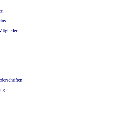
en
eins
itglieder
derschriften
ung