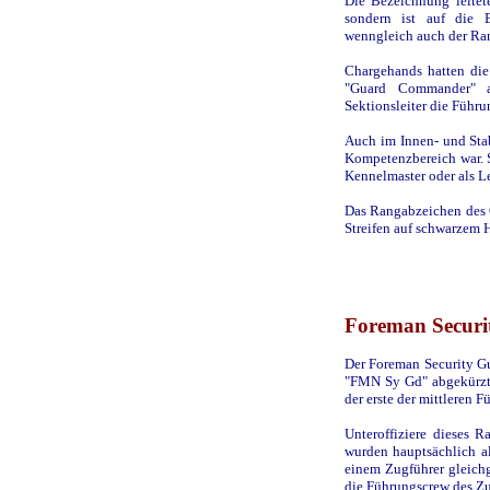
Die Bezeichnung leitete
sondern ist auf die 
wenngleich auch der Ran
Chargehands hatten die
"Guard Commander" a
Sektionsleiter die Führu
Auch im Innen- und Sta
Kompetenzbereich war. So
Kennelmaster oder als L
Das Rangabzeichen des 
Streifen auf schwarzem 
Foreman Securi
Der Foreman Security Gu
"FMN Sy Gd" abgekürzt,
der erste der mittleren 
Unteroffiziere dieses R
wurden hauptsächlich al
einem Zugführer gleichg
die Führungscrew des Zu