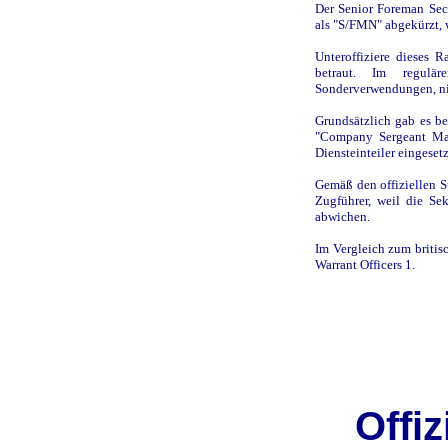
Der Senior Foreman Sec
als "S/FMN" abgekürzt, w
Unteroffiziere dieses 
betraut. Im regul
Sonderverwendungen, ni
Grundsätzlich gab es bei
"Company Sergeant Maj
Diensteinteiler eingeset
Gemäß den offiziellen S
Zugführer, weil die Se
abwichen.
Im Vergleich zum britis
Warrant Officers 1.
Offi