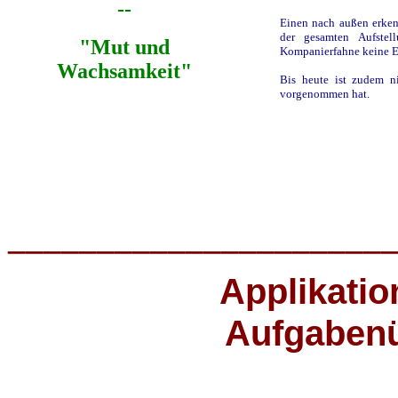
--
Einen nach außen erke
der gesamten Aufstel
"Mut und
Kompanierfahne keine Ex
Wachsamkeit"
Bis heute ist zudem ni
vorgenommen hat.
_____________________
Applikati
Aufgabenü