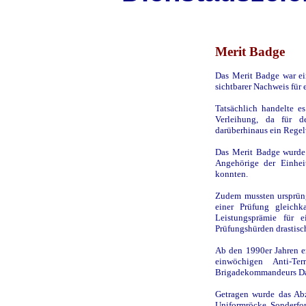
Merit Badge
Das Merit Badge war ei
sichtbarer Nachweis für 
Tatsächlich handelte e
Verleihung, da für 
darüberhinaus ein Regel
Das Merit Badge wurde 
Angehörige der Einhei
konnten.
Zudem mussten ursprüng
einer Prüfung gleich
Leistungsprämie für 
Prüfungshürden drastisc
Ab den 1990er Jahren e
einwöchigen Anti-Te
Brigadekommandeurs Dav
Getragen wurde das Abz
Uniformröcke. Sonderfor