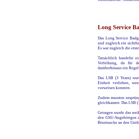
Long Service Ba
Das Long Service Badge
und zugleich ein sichtba
Es war zugleich die ers
Tatsächlich handelte e
Verleihung, da für 
darüberhinaus ein Regel
Das LSB (3 Years) wurd
Einheit verliehen, we
vorweisen konnten.
Zudem mussten ursprüng
gleichkamen. Das LSB (3
Getragen wurde das weiß
den GSU-Angehörigen au
Brusttasche an den Unif