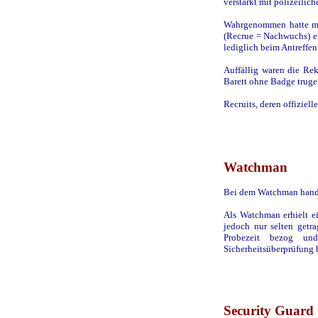
verstärkt mit polizeilic
Wahrgenommen hatte ma
(Recrue = Nachwuchs) e
lediglich beim Antreffe
Auffällig waren die Rek
Barett ohne Badge trugen
Recruits, deren offizie
Watchman
Bei dem Watchman hande
Als Watchman erhielt e
jedoch nur selten getr
Probezeit bezog un
Sicherheitsüberprüfung 
Security Guard