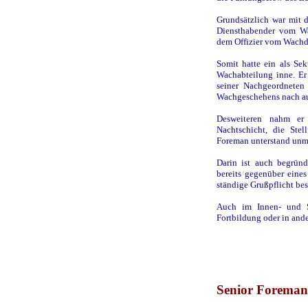
Grundsätzlich war mit d
Diensthabender vom Wa
dem Offizier vom Wachdi
Somit hatte ein als Sek
Wachabteilung inne. Er
seiner Nachgeordneten
Wachgeschehens nach a
Desweiteren nahm er 
Nachtschicht, die Stel
Foreman unterstand unmi
Darin ist auch begründ
bereits gegenüber ein
ständige Grußpflicht bes
Auch im Innen- und S
Fortbildung oder in and
Senior Foreman