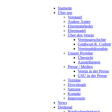
Startseite
Über uns
Vorstand
Andere Ämter
Ehrenmitglieder
Ehrennadel
Über den Verein
Vereinsgeschichte
Grußwort R. Corbett
Vereinsphilosophie
Unsere Projekte
Übersicht
Ausstellungen
Presse / Medien
Verein in der Presse
GSU in der Presse
Termine
Downloads
Satzung
Kontakt
Impressum
News
Denkmal
Brieftaubendenkmal