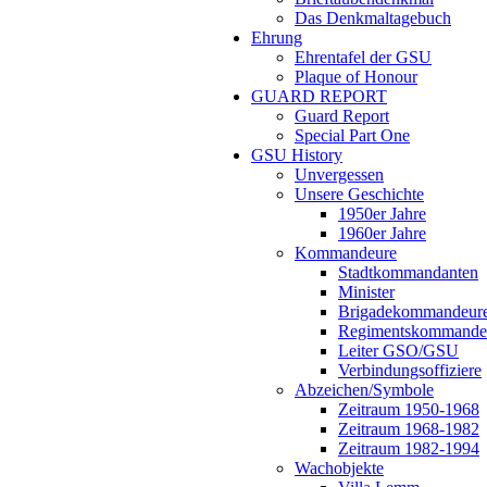
Das Denkmaltagebuch
Ehrung
Ehrentafel der GSU
Plaque of Honour
GUARD REPORT
Guard Report
Special Part One
GSU History
Unvergessen
Unsere Geschichte
1950er Jahre
1960er Jahre
Kommandeure
Stadtkommandanten
Minister
Brigadekommandeur
Regimentskommande
Leiter GSO/GSU
Verbindungsoffiziere
Abzeichen/Symbole
Zeitraum 1950-1968
Zeitraum 1968-1982
Zeitraum 1982-1994
Wachobjekte