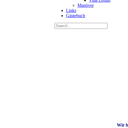
Villa Lemm
Manöver
Links
Gästebuch
Wir b