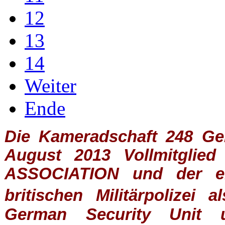
12
13
14
Weiter
Ende
Die Kameradschaft 248 Germ
August 2013 Vollmitglie
ASSOCIATION
und der ein
britischen
Militärpolizei
al
German Security Unit u