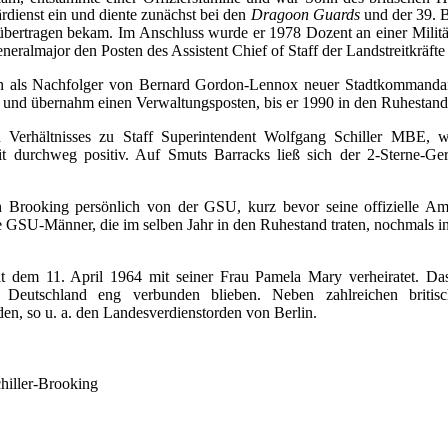
rdienst ein und
diente zunächst bei den
Dragoon Guards
und der 39. Br
übertragen bekam.
Im Anschluss wurde er 1978 Dozent an einer Milit
eralmajor den Posten des Assistent Chief of Staff der Landstreitkräfte
h als Nachfolger von Bernard Gordon-Lennox neuer Stadtkommandant 
 und übernahm einen Verwaltungsposten, bis er 1990 in den Ruhestand 
 Verhältnisses zu Staff Superintendent Wolfgang Schiller MBE, 
durchweg positiv. Auf Smuts Barracks ließ sich der 2-Sterne-Gere
Brooking persönlich von der GSU, kurz bevor seine offizielle Amtsz
 GSU-Männer, die im selben Jahr in den Ruhestand traten, nochmals in
t dem 11. April 1964 mit seiner Frau Pamela Mary verheiratet. Da
s Deutschland eng verbunden blieben. Neben zahlreichen britisc
n, so u. a. den Landesverdienstorden von Berlin.