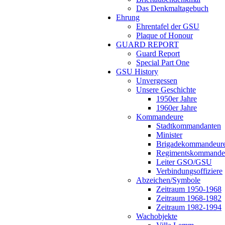
Das Denkmaltagebuch
Ehrung
Ehrentafel der GSU
Plaque of Honour
GUARD REPORT
Guard Report
Special Part One
GSU History
Unvergessen
Unsere Geschichte
1950er Jahre
1960er Jahre
Kommandeure
Stadtkommandanten
Minister
Brigadekommandeur
Regimentskommande
Leiter GSO/GSU
Verbindungsoffiziere
Abzeichen/Symbole
Zeitraum 1950-1968
Zeitraum 1968-1982
Zeitraum 1982-1994
Wachobjekte