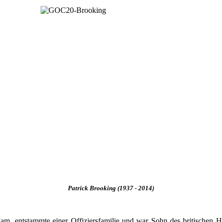
Patrick Brooking (1937 - 2014)
am, entstammte einer Offiziersfamilie und war Sohn des britischen 