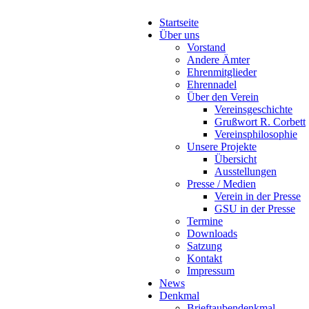
Startseite
Über uns
Vorstand
Andere Ämter
Ehrenmitglieder
Ehrennadel
Über den Verein
Vereinsgeschichte
Grußwort R. Corbett
Vereinsphilosophie
Unsere Projekte
Übersicht
Ausstellungen
Presse / Medien
Verein in der Presse
GSU in der Presse
Termine
Downloads
Satzung
Kontakt
Impressum
News
Denkmal
Brieftaubendenkmal