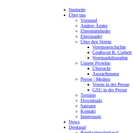
Startseite
Über uns
Vorstand
Andere Ämter
Ehrenmitglieder
Ehrennadel
Über den Verein
Vereinsgeschichte
Grußwort R. Corbett
Vereinsphilosophie
Unsere Projekte
Übersicht
Ausstellungen
Presse / Medien
Verein in der Presse
GSU in der Presse
Termine
Downloads
Satzung
Kontakt
Impressum
News
Denkmal
Brieftaubendenkmal