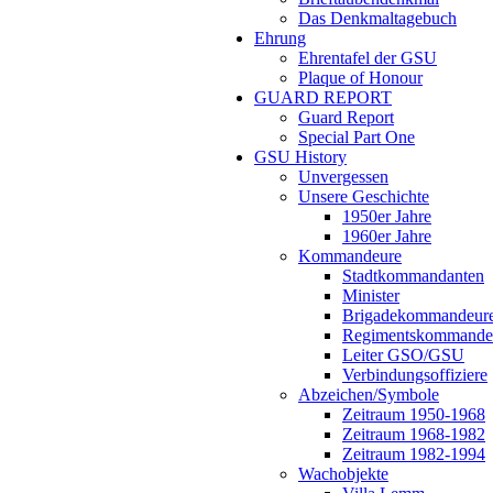
Das Denkmaltagebuch
Ehrung
Ehrentafel der GSU
Plaque of Honour
GUARD REPORT
Guard Report
Special Part One
GSU History
Unvergessen
Unsere Geschichte
1950er Jahre
1960er Jahre
Kommandeure
Stadtkommandanten
Minister
Brigadekommandeur
Regimentskommande
Leiter GSO/GSU
Verbindungsoffiziere
Abzeichen/Symbole
Zeitraum 1950-1968
Zeitraum 1968-1982
Zeitraum 1982-1994
Wachobjekte