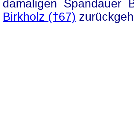
damaligen Spandauer B
Birkholz (†67)
zurückgeh