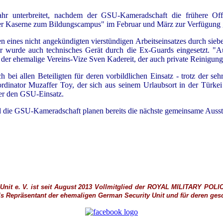
r unterbreitet, nachdem der GSU-Kameradschaft die frühere Offi
er Kaserne zum Bildungscampus" im Februar und März zur Verfügung g
ines nicht angekündigten vierstündigen Arbeitseinsatzes durch sieben
ür wurde auch technisches Gerät durch die Ex-Guards eingesetzt. "A
der ehemalige Vereins-Vize Sven Kadereit, der auch private Reinigungsg
 bei allen Beteiligten für deren vorbildlichen Einsatz - trotz der 
dinator Muzaffer Toy, der sich aus seinem Urlaubsort in der Türkei
ber den GSU-Einsatz.
 die GSU-Kameradschaft planen bereits die nächste gemeinsame Ausst
nit e. V. ist seit August 2013 Vollmitglied der
ROYAL MILITARY POLI
ls
Repräsentant der ehemaligen German Security Unit und für deren gesch