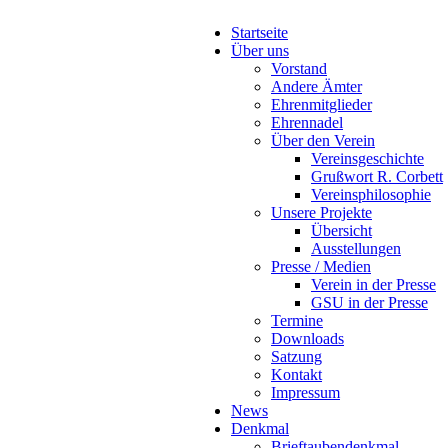
Startseite
Über uns
Vorstand
Andere Ämter
Ehrenmitglieder
Ehrennadel
Über den Verein
Vereinsgeschichte
Grußwort R. Corbett
Vereinsphilosophie
Unsere Projekte
Übersicht
Ausstellungen
Presse / Medien
Verein in der Presse
GSU in der Presse
Termine
Downloads
Satzung
Kontakt
Impressum
News
Denkmal
Brieftaubendenkmal