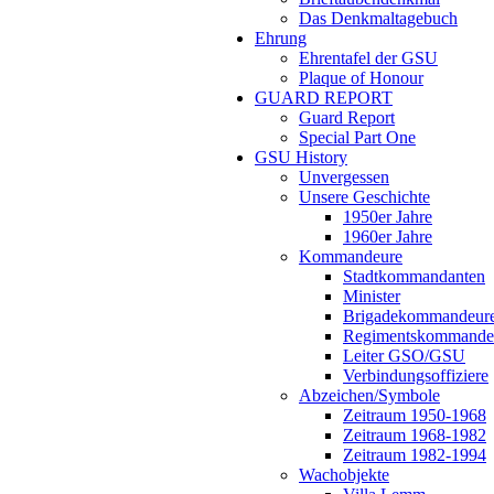
Das Denkmaltagebuch
Ehrung
Ehrentafel der GSU
Plaque of Honour
GUARD REPORT
Guard Report
Special Part One
GSU History
Unvergessen
Unsere Geschichte
1950er Jahre
1960er Jahre
Kommandeure
Stadtkommandanten
Minister
Brigadekommandeur
Regimentskommande
Leiter GSO/GSU
Verbindungsoffiziere
Abzeichen/Symbole
Zeitraum 1950-1968
Zeitraum 1968-1982
Zeitraum 1982-1994
Wachobjekte