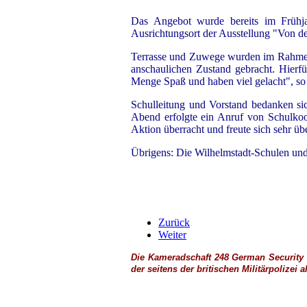
Das Angebot wurde bereits im Frühjah
Ausrichtungsort der Ausstellung "Von d
Terrasse und Zuwege wurden im Rahmen e
anschaulichen Zustand gebracht. Hierf
Menge Spaß und haben viel gelacht", so 
Schulleitung und Vorstand bedanken sich
Abend erfolgte ein Anruf von Schulkoor
Aktion überracht und freute sich sehr ü
Übrigens: Die Wilhelmstadt-Schulen und
Zurück
Weiter
Die Kameradschaft 248 German Security U
der seitens der britischen
Militärpolizei
a